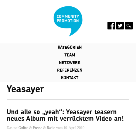
KATEGORIEN
TEAM
NETZWERK
REFERENZEN
KONTAKT
Yeasayer
Und alle so „yeah“: Yeasayer teasern
neues Album mit verrücktem Video an!
Das ist:
Online
&
Presse
&
Radio
vom 10. April 2019