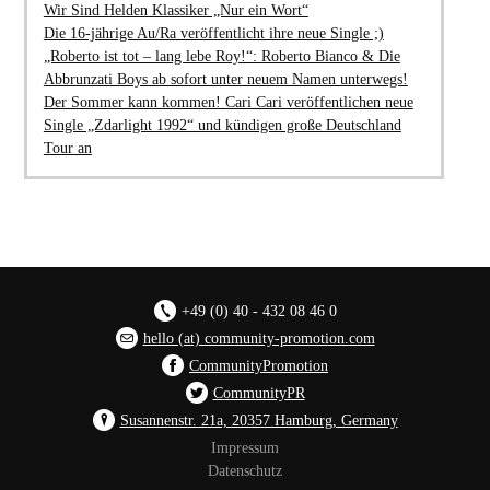
Wir Sind Helden Klassiker „Nur ein Wort“
Die 16-jährige Au/Ra veröffentlicht ihre neue Single ;)
„Roberto ist tot – lang lebe Roy!“: Roberto Bianco & Die
Abbrunzati Boys ab sofort unter neuem Namen unterwegs!
Der Sommer kann kommen! Cari Cari veröffentlichen neue
Single „Zdarlight 1992“ und kündigen große Deutschland
Tour an
+49 (0) 40 - 432 08 46 0
hello (at) community-promotion.com
CommunityPromotion
CommunityPR
Susannenstr. 21a, 20357 Hamburg, Germany
Impressum
Datenschutz