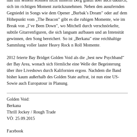
hält mit seinem Können nicht hinterm Berg glänzt aber auch dadurch,
sich im richtigen Moment zurückzunehmen. Neben den ausufernden
Gegniedel in Songs wie dem Opener „Burbak’s Dream“ oder auf dem
Höhepunkt vom „The Beacon“ gibt es die ruhigen Momente, wie im
Break von „I’ve Been Down“, wo Mitchell durch verschnörkelte,
subtile Gitarrenfiguren, die sich langsam aufbauen und an Intensität
gewinnen, den Song bereichert. So ist „Berkana“ eine reichhaltige
Sammlung voller lauter Heavy Rock n Roll Momente.
2012 feierte Bay Bridget Golden Void als die „best new Psychband“
der Bay Area, wonach sich förmliche eine Welle der Begeisterung
über ihre Liveshows durch Kalifornien ergoss. Nachdem die Band
bisher kaum außerhalb des Golden State auftrat, ist nun eine US-
Sowie auch Europatour in Planung.
Golden Void:
Berkana
Thrill Jockey / Rough Trade
VÖ: 25.09.2015
Facebook