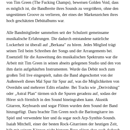
von Tim Green (The Fucking Champs), beweisen Golden Void, dass
es möglich ist, die Bandbreite ihres Sounds zu vergrößern, ohne den
ungestümen Groove zu verlieren, der eines der Markenzeichen ihres
hoch geschätzten Debütalbums war.
Alle Bandmitglieder sammelten seit der Schulzeit gemeinsame
musikalische Erfahrungen. Die dadurch entstandene natürliche
Lockerheit ist überall auf „Berkana“ zu hören. Jedes Mitglied trägt
seinen Teil beim Schreiben der Songs und der Arrangements bei.
Essenziell für die Ausweitung des musikalischen Spektrums war die
Arbeit mit Tim Green in seinen abseits gelegenen Studio und den von
ihm darin aufgehäuften Instrumenten. Wurde das Debüt noch zum
großen Teil live eingespielt, nahm die Band abgeschottet von der
Außenwelt dieses Mal Spur für Spur auf, was die Möglichkeiten von
Overdubs und mehrerer Edits erlaubte. Bei Tracks wie „Derivishing“
oder „Astral Plan“ türmen sich die Spuren geradezu auf, sodass der
Hörer sich förmlich in den Sound hineingraben kann. Akustik
Gitarren, Keyboards und sogar Flöten wurden dem Sound der Band
hinzugefügt. Dazu brachte Tim Green noch die Baritongitarre ins
Spiel und verwendete hier und da sogar noch Arp-Synthie-Sounds.
Isaiah Mitchell, einer der besten Rock-Gitarristen der heutigen Zeit,