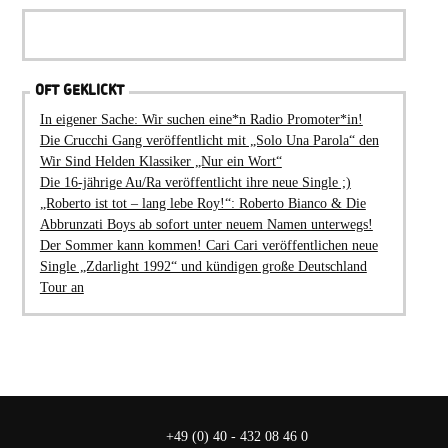
OFT GEKLICKT
In eigener Sache: Wir suchen eine*n Radio Promoter*in!
Die Crucchi Gang veröffentlicht mit „Solo Una Parola“ den
Wir Sind Helden Klassiker „Nur ein Wort“
Die 16-jährige Au/Ra veröffentlicht ihre neue Single ;)
„Roberto ist tot – lang lebe Roy!“: Roberto Bianco & Die
Abbrunzati Boys ab sofort unter neuem Namen unterwegs!
Der Sommer kann kommen! Cari Cari veröffentlichen neue
Single „Zdarlight 1992“ und kündigen große Deutschland
Tour an
+49 (0) 40 - 432 08 46 0