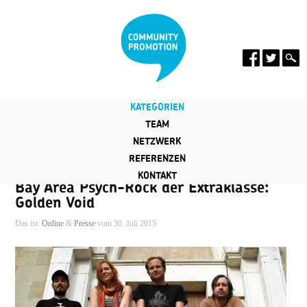
KATEGORIEN
TEAM
NETZWERK
REFERENZEN
KONTAKT
Bay Area Psych-Rock der Extraklasse:
Golden Void
Das ist:
Online
&
Presse
vom 30. Juli 2015