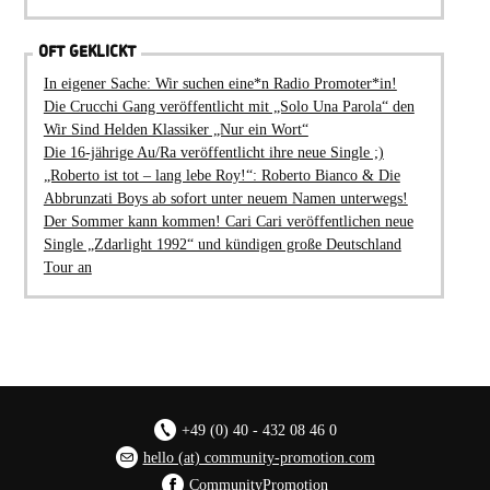
OFT GEKLICKT
In eigener Sache: Wir suchen eine*n Radio Promoter*in!
Die Crucchi Gang veröffentlicht mit „Solo Una Parola“ den
Wir Sind Helden Klassiker „Nur ein Wort“
Die 16-jährige Au/Ra veröffentlicht ihre neue Single ;)
„Roberto ist tot – lang lebe Roy!“: Roberto Bianco & Die
Abbrunzati Boys ab sofort unter neuem Namen unterwegs!
Der Sommer kann kommen! Cari Cari veröffentlichen neue
Single „Zdarlight 1992“ und kündigen große Deutschland
Tour an
+49 (0) 40 - 432 08 46 0
hello (at) community-promotion.com
CommunityPromotion