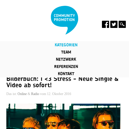
KATEGORIEN
TEAM
NETZWERK
REFERENZEN
KONTAKT
Bilderbuch: I <3 Stress - Neue Single &
Video ab sofort!
Das ist:
Online
&
Radio
vom 12. Oktober 2016