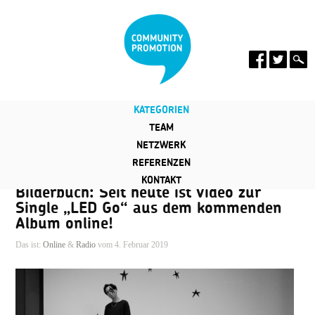
KATEGORIEN
TEAM
NETZWERK
REFERENZEN
KONTAKT
Bilderbuch: Seit heute ist Video zur
Single „LED Go“ aus dem kommenden
Album online!
Das ist:
Online
&
Radio
vom 4. Februar 2019