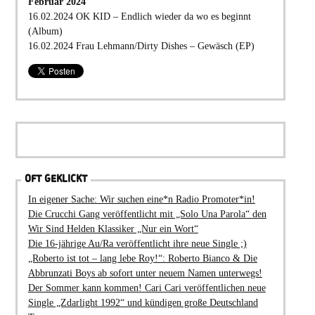
Februar 2024
16.02.2024 OK KID – Endlich wieder da wo es beginnt
(Album)
16.02.2024 Frau Lehmann/Dirty Dishes – Gewäsch (EP)
OFT GEKLICKT
In eigener Sache: Wir suchen eine*n Radio Promoter*in!
Die Crucchi Gang veröffentlicht mit „Solo Una Parola“ den
Wir Sind Helden Klassiker „Nur ein Wort“
Die 16-jährige Au/Ra veröffentlicht ihre neue Single ;)
„Roberto ist tot – lang lebe Roy!“: Roberto Bianco & Die
Abbrunzati Boys ab sofort unter neuem Namen unterwegs!
Der Sommer kann kommen! Cari Cari veröffentlichen neue
Single „Zdarlight 1992“ und kündigen große Deutschland