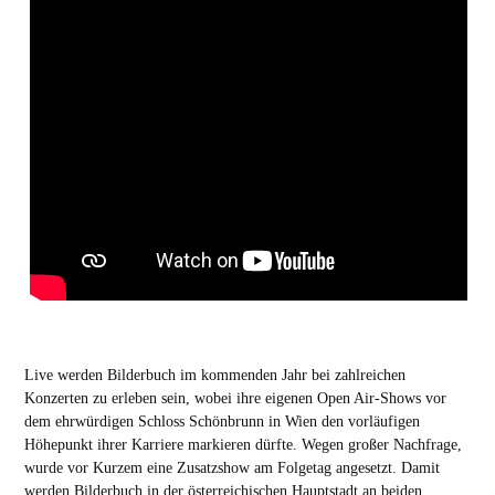
Live werden Bilderbuch im kommenden Jahr bei zahlreichen
Konzerten zu erleben sein, wobei ihre eigenen Open Air-Shows vor
dem ehrwürdigen Schloss Schönbrunn in Wien den vorläufigen
Höhepunkt ihrer Karriere markieren dürfte. Wegen großer Nachfrage,
wurde vor Kurzem eine Zusatzshow am Folgetag angesetzt. Damit
werden Bilderbuch in der österreichischen Hauptstadt an beiden