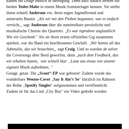
kamen die Dinge endlich in Bewegung. Denn kurz danach lernten die
beiden
Tesler-Mabe
in einem Musik-Sommerlager kennen. Sie stellte
ihnen schnell
Anderson
vor, ihren engen Jugendfreund und
seinerseits Bassist. „
Als wir mit den Proben begannen, war es einfach
verrückt
„, sagt
Anderson
über die unmittelbare persönliche und
musikalische Chemie des Quartetts. „
Es war irgendwie unglaublich.
Wie ein Geschenk
.“ Als sie ihren ersten offiziellen Gig zusammen
spielten, war die Band ein beschlossenes Geschäft. „
Wir hatten all das
Adrenalin, das wir brauchten
„, sagt
Craig
. Und so wurden ab sofort
die Coversongs über Bord geworfen, denn „
nach dem Feedback, das
wir erhalten hatten, war schnell klar: ‚Lasst uns etwas von unserer
eigenen Musik aufnehmen
‚.“
Gesagt, getan. Die
„Scout“-EP
war geboren! Zudem wurde das
wunderbare
Weezer-Cover
„
Say It Ain’t So
“ kürzlich im Rahmen
der Reihe „
Spotify Singles
“ aufgenommen und veröffentlicht.
Zudem ist für das Lied „City Boy“ ein Video gedreht worden: