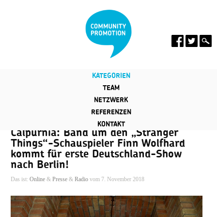
KATEGORIEN
TEAM
NETZWERK
REFERENZEN
KONTAKT
Calpurnia: Band um den „Stranger
Things“-Schauspieler Finn Wolfhard
kommt für erste Deutschland-Show
nach Berlin!
Das ist:
Online
&
Presse
&
Radio
vom 7. November 2018