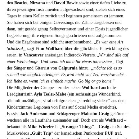
den
Beatles
,
Nirvana
und
David Bowie
sowie einer tiefen Liebe zu
ihren jeweiligen Instrumenten aufgewachsen sind, ziehen sich eines
Tages in einen Keller zurück und beginnen gemeinsam zu jammen.
Sie haben sich bei einigen Coversongs die Zähne ausgebissen und
dann, mit gerade genug Selbstvertrauen und einer Dosis jugendlicher
Begeisterung, ihre eigenen Songs geschrieben und aufgenommen.
Und die Ergebnisse sind schlicht atemberaubend. „
Es war eine Art
Schicksal
„, sagt
Finn Wolfhard
über die glückliche Entwicklung des
rauen, in
Vancouver
ansässigen Indierock-Vierers. „
Wir sind alle auf
einer Wellenlänge. Und wenn ich mich für etwas interessiere
„, fügt
der Sänger und Gitarrist von
Calpurnia
hinzu,
„möchte ich es so
schnell wie möglich erledigen. Es wird nicht viel Zeit verschwendet.
Ich liebe es, wenn ich es einfach mache. Go big or go home
.“
Die Mitglieder der Gruppe – zu der neben
Wolfhard
auch die
Leadgitarristin
Ayla Tesler-Mabe
(ein sechssaitiges Wunderkind,
die mit unzähligen, viral erfolgreichen „shredding videos“ aus dem
Kinderzimmer Legionen von Fans auf Social Media erreichte),
Bassist
Jack Anderson
und Schlagzeuger
Malcolm Craig
gehören –
wuchsen alle in Laufnähe zueinander auf. Doch erst als
Wolfhard
–
bekannt als
Mike Wheeler
in „
Stranger Things
“ –
Craig
am Set des
Musikvideos „
Guilt Trip
“ der kanadischen Punkrocker
PUP
traf,