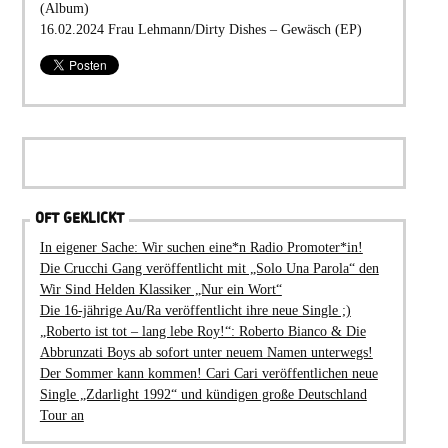
(Album)
16.02.2024 Frau Lehmann/Dirty Dishes – Gewäsch (EP)
OFT GEKLICKT
In eigener Sache: Wir suchen eine*n Radio Promoter*in!
Die Crucchi Gang veröffentlicht mit „Solo Una Parola“ den
Wir Sind Helden Klassiker „Nur ein Wort“
Die 16-jährige Au/Ra veröffentlicht ihre neue Single ;)
„Roberto ist tot – lang lebe Roy!“: Roberto Bianco & Die
Abbrunzati Boys ab sofort unter neuem Namen unterwegs!
Der Sommer kann kommen! Cari Cari veröffentlichen neue
Single „Zdarlight 1992“ und kündigen große Deutschland
Tour an