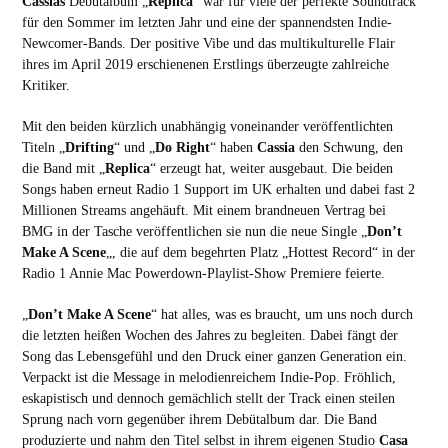
Cassias
Debütalbum „
Replica
“ war für viele der perfekte Soundtrack
für den Sommer im letzten Jahr und eine der spannendsten Indie-
Newcomer-Bands. Der positive Vibe und das multikulturelle Flair
ihres im April 2019 erschienenen Erstlings überzeugte zahlreiche
Kritiker.
Mit den beiden kürzlich unabhängig voneinander veröffentlichten
Titeln „
Drifting
“ und „
Do Right
“ haben
Cassia
den Schwung, den
die Band mit „
Replica
“ erzeugt hat, weiter ausgebaut. Die beiden
Songs haben erneut Radio 1 Support im UK erhalten und dabei fast 2
Millionen Streams angehäuft. Mit einem brandneuen Vertrag bei
BMG in der Tasche veröffentlichen sie nun die neue Single „
Don’t
Make A Scene
„, die auf dem begehrten Platz „Hottest Record“ in der
Radio 1 Annie Mac Powerdown-Playlist-Show Premiere feierte.
„
Don’t Make A Scene
“ hat alles, was es braucht, um uns noch durch
die letzten heißen Wochen des Jahres zu begleiten. Dabei fängt der
Song das Lebensgefühl und den Druck einer ganzen Generation ein.
Verpackt ist die Message in melodienreichem Indie-Pop. Fröhlich,
eskapistisch und dennoch gemächlich stellt der Track einen steilen
Sprung nach vorn gegenüber ihrem Debütalbum dar. Die Band
produzierte und nahm den Titel selbst in ihrem eigenen Studio
Casa