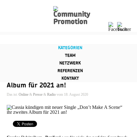
KATEGORIEN
TEAM
NETZWERK
Cassia kündigen mit neuer Single
REFERENZEN
„Don’t Make A Scene“ ihr zweites
KONTAKT
Album für 2021 an!
Das ist:
Online
&
Presse
&
Radio
vom 18. August 2020