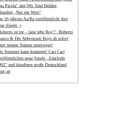
na Parola“ den Wir Sind Helden
lassiker „Nur ein Wort“
ie 16-jährige Au/Ra veröffentlicht ihre
eue Single ;)
Roberto ist tot – lang lebe Roy!“: Roberto
ianco & Die Abbrunzati Boys ab sofort
nter neuem Namen unterwegs!
er Sommer kann kommen! Cari Cari
eröffentlichen neue Single „Zdarlight
992“ und kündigen große Deutschland
our an