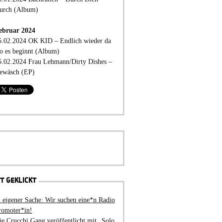
urch (Album)
ebruar 2024
6.02.2024 OK KID – Endlich wieder da
o es beginnt (Album)
6.02.2024 Frau Lehmann/Dirty Dishes –
ewäsch (EP)
T GEKLICKT
n eigener Sache: Wir suchen eine*n Radio
romoter*in!
ie Crucchi Gang veröffentlicht mit „Solo