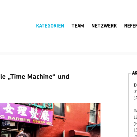
KATEGORIEN
TEAM
NETZWERK
REFE
A
gle „Time Machine“ und
D
0
(
J
1
(
1
2