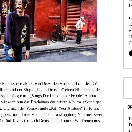
D
F
1
w
1
G
ne Renaissance als Darwin Deez, der Musiknerd mit der DYI-
album und der Single „Radar Detector“ einen Hit landete, der
e später folgte mit „Songs For Imaginative People“ Album
 wir euch nun das Erscheinen des dritten Albums ankündigen
OF
, und nach der Vorab-Single „Kill Your Attitude“ („Hottest
lgt jetzt mit „Time Machine“ die Auskopplung Nummer Zwei,
I
ür fünf Livedaten nach Deutschland kommt. Wir freuen uns
P
D