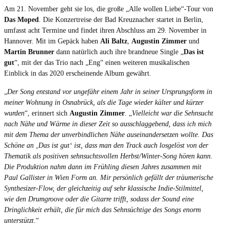
Am 21. November geht sie los, die große „Alle wollen Liebe“-Tour von
Das Moped
. Die Konzertreise der Bad Kreuznacher startet in Berlin,
umfasst acht Termine und findet ihren Abschluss am 29. November in
Hannover. Mit im Gepäck haben
Ali Baltz
,
Augustin Zimmer
und
Martin Brunner
dann natürlich auch ihre brandneue Single „
Das ist
gut
“, mit der das Trio nach „Eng“ einen weiteren musikalischen
Einblick in das 2020 erscheinende Album gewährt.
„
Der Song entstand vor ungefähr einem Jahr in seiner Ursprungsform in
meiner Wohnung in Osnabrück, als die Tage wieder kälter und kürzer
wurden
“, erinnert sich
Augustin Zimmer
. „
Vielleicht war die Sehnsucht
nach Nähe und Wärme in dieser Zeit so ausschlaggebend, dass ich mich
mit dem Thema der unverbindlichen Nähe auseinandersetzen wollte. Das
Schöne an ‚Das ist gut‘ ist, dass man den Track auch losgelöst von der
Thematik als positiven sehnsuchtsvollen Herbst/Winter-Song hören kann.
Die Produktion nahm dann im Frühling diesen Jahres zusammen mit
Paul Gallister in Wien Form an. Mir persönlich gefällt der träumerische
Synthesizer-Flow, der gleichzeitig auf sehr klassische Indie-Stilmittel,
wie den Drumgroove oder die Gitarre trifft, sodass der Sound eine
Dringlichkeit erhält, die für mich das Sehnsüchtige des Songs enorm
unterstützt
.“