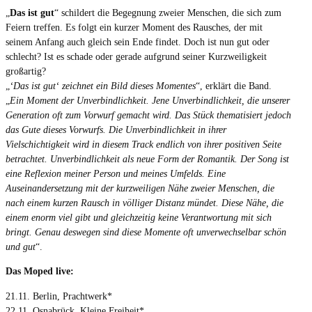
„
Das ist gut
“ schildert die Begegnung zweier Menschen, die sich zum
Feiern treffen. Es folgt ein kurzer Moment des Rausches, der mit
seinem Anfang auch gleich sein Ende findet. Doch ist nun gut oder
schlecht? Ist es schade oder gerade aufgrund seiner Kurzweiligkeit
großartig?
„
‘Das ist gut‘ zeichnet ein Bild dieses Momentes
“, erklärt die Band.
„
Ein Moment der Unverbindlichkeit. Jene Unverbindlichkeit, die unserer
Generation oft zum Vorwurf gemacht wird. Das Stück thematisiert jedoch
das Gute dieses Vorwurfs. Die Unverbindlichkeit in ihrer
Vielschichtigkeit wird in diesem Track endlich von ihrer positiven Seite
betrachtet. Unverbindlichkeit als neue Form der Romantik. Der Song ist
eine Reflexion meiner Person und meines Umfelds. Eine
Auseinandersetzung mit der kurzweiligen Nähe zweier Menschen, die
nach einem kurzen Rausch in völliger Distanz mündet. Diese Nähe, die
einem enorm viel gibt und gleichzeitig keine Verantwortung mit sich
bringt. Genau deswegen sind diese Momente oft unverwechselbar schön
und gut
“.
Das Moped live:
21.11. Berlin, Prachtwerk*
22.11. Osnabrück, Kleine Freiheit*