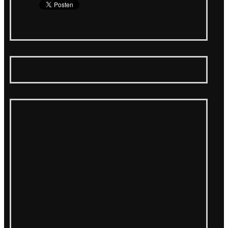
In eigener Sache: Wir suchen eine*n Radio
Promoter*in!
Die Crucchi Gang veröffentlicht mit „Solo Una
Parola“ den Wir Sind Helden Klassiker „Nur ein Wort“
Die 16-jährige Au/Ra veröffentlicht ihre neue Single ;)
„Roberto ist tot – lang lebe Roy!“: Roberto Bianco &
Die Abbrunzati Boys ab sofort unter neuem Namen
unterwegs!
Der Sommer kann kommen! Cari Cari veröffentlichen
neue Single „Zdarlight 1992“ und kündigen große