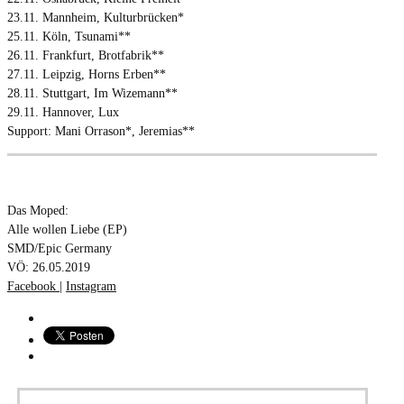
23.11. Mannheim, Kulturbrücken*
25.11. Köln, Tsunami**
26.11. Frankfurt, Brotfabrik**
27.11. Leipzig, Horns Erben**
28.11. Stuttgart, Im Wizemann**
29.11. Hannover, Lux
Support: Mani Orrason*, Jeremias**
Das Moped:
Alle wollen Liebe (EP)
SMD/Epic Germany
VÖ: 26.05.2019
Facebook
|
Instagram