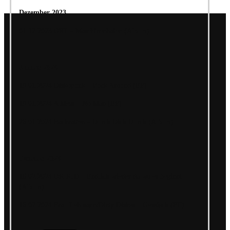
Dezember 2023
01.12.2023 ORT – Maschinenhafen (Album)
Januar 2024
19.01.2024 Diskopunk – Fuck Around (EP)
19.01.2024 A Mess – No Man (EP)
26.01.2024 Bachratten – Durch Dich Durch (Album)
Februar 2024
16.02.2024 OK KID – Endlich wieder da wo es beginnt
(Album)
16.02.2024 Frau Lehmann/Dirty Dishes – Gewäsch (EP)