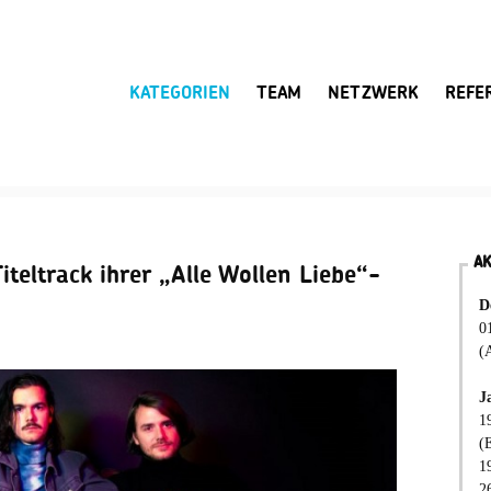
KATEGORIEN
TEAM
NETZWERK
REFE
A
teltrack ihrer „Alle Wollen Liebe“-
D
0
(
J
1
(
1
2