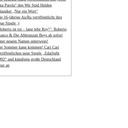
na Parola“ den Wir Sind Helden
lassiker „Nur ein Wort“
ie 16-jährige Au/Ra veröffentlicht ihre
eue Single ;)
Roberto ist tot – lang lebe Roy!“: Roberto
ianco & Die Abbrunzati Boys ab sofort
nter neuem Namen unterwegs!
er Sommer kann kommen! Cari Cari
eröffentlichen neue Single „Zdarlight
992“ und kündigen große Deutschland
our an