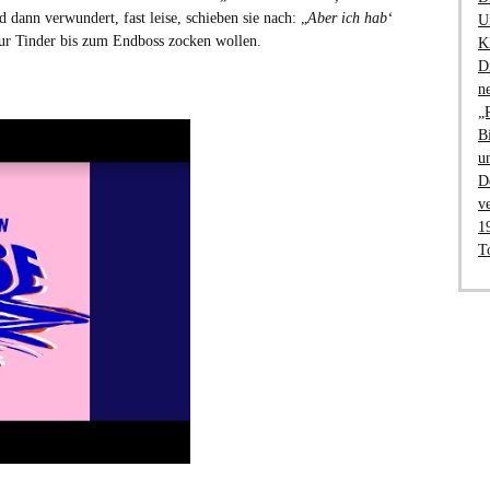
dann verwundert, fast leise, schieben sie nach: „
Aber ich hab‘
U
 nur Tinder bis zum Endboss zocken wollen.
K
D
n
„
B
u
D
v
1
T