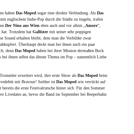
ben haben
Das Moped
sogar eine direkte Verbindung: Als
Das
mit englischem Indie-Pop durch die Städte zu tingeln, trafen
ben
Der Nino aus Wien
eben auch und vor allem „
Amore
“,
 hat. Trotzdem hat
Gallister
mit seiner sehr poppigen
ene Sound erhalten bleibt, dem man die Vorbilder zwar
 abkupfert. Überhaupt deckt man bei ihnen nach ein paar
ch, denn
Das Moped
haben bei ihrer Mission dermaßen Bock
ss bei ihnen selbst das älteste Thema im Pop – namentlich Liebe
 Trommler erweitert wird, ihre erste Show als
Das Moped
beim
vedebüt mit Bravour! Seither ist
Das Moped
wie verrückt auf
bereits die erste Festivalrutsche hinter sich. Für den Sommer
re Livedates an, bevor die Band im September bei Reeperbahn