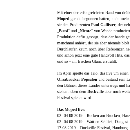
Mit einer der erfolgreichsten Band von drü
Moped
gerade begonnen hatten, nicht mehr 
sie den Produzenten
Paul Gallister
, der ne
„
Bussi
“ und „
Niente
“ von Wanda produziert
Produktion dafür gesorgt, dass der bandeig
manchmal anhört, der sie aber niemals bloß
Durchläufen kaum noch über Referenzen na
und schon jetzt eine gute Handvoll Hits, da
und so – im frischen Glanz erstrahlt.
Im April spielte das Trio, das live um einen
Onsabrücker Popsalon
und bestand sein Li
den Bühnen dieses Landes unterwegs und hat 
stehen neben dem
Dockville
aber noch weite
Festival spielen wird.
Das Moped live:
02.-04.08.2019 – Rocken am Brocken, Harz
02.-04.08.2019 – Watt en Schlick, Dangast
17.08.2019 – Dockville Festival, Hamburg