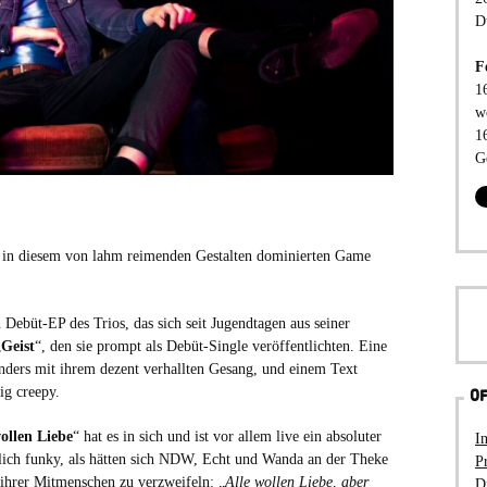
D
F
1
w
1
G
 in diesem von lahm reimenden Gestalten dominierten Game
n Debüt-EP des Trios, das sich seit Jugendtagen aus seiner
„
Geist
“, den sie prompt als Debüt-Single veröffentlichten. Eine
nders mit ihrem dezent verhallten Gesang, und einem Text
ig creepy.
OF
ollen Liebe
“ hat es in sich und ist vor allem live ein absoluter
I
ich funky, als hätten sich NDW, Echt und Wanda an der Theke
P
ihrer Mitmenschen zu verzweifeln: „
Alle wollen Liebe, aber
D