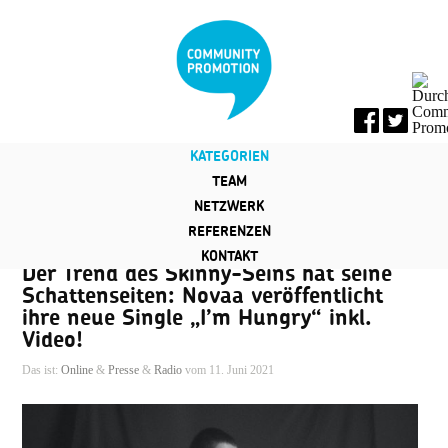
KATEGORIEN
TEAM
NETZWERK
REFERENZEN
KONTAKT
Der Trend des Skinny-Seins hat seine
Schattenseiten: Novaa veröffentlicht
ihre neue Single „I’m Hungry“ inkl.
Video!
Das ist:
Online
&
Presse
&
Radio
vom 11. Juni 2021