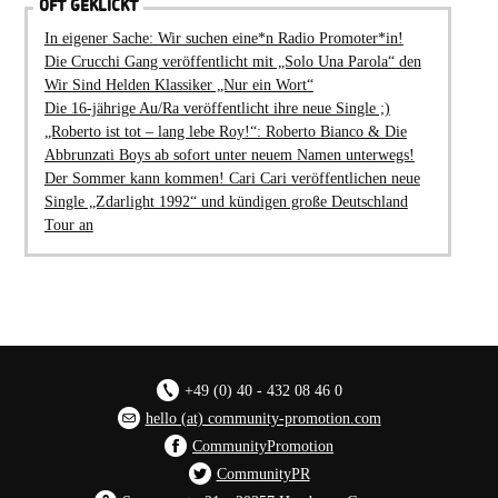
OFT GEKLICKT
In eigener Sache: Wir suchen eine*n Radio Promoter*in!
Die Crucchi Gang veröffentlicht mit „Solo Una Parola“ den
Wir Sind Helden Klassiker „Nur ein Wort“
Die 16-jährige Au/Ra veröffentlicht ihre neue Single ;)
„Roberto ist tot – lang lebe Roy!“: Roberto Bianco & Die
Abbrunzati Boys ab sofort unter neuem Namen unterwegs!
Der Sommer kann kommen! Cari Cari veröffentlichen neue
Single „Zdarlight 1992“ und kündigen große Deutschland
Tour an
+49 (0) 40 - 432 08 46 0
hello (at) community-promotion.com
CommunityPromotion
CommunityPR