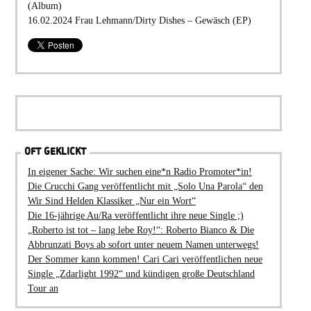
(Album)
16.02.2024 Frau Lehmann/Dirty Dishes – Gewäsch (EP)
OFT GEKLICKT
In eigener Sache: Wir suchen eine*n Radio Promoter*in!
Die Crucchi Gang veröffentlicht mit „Solo Una Parola“ den
Wir Sind Helden Klassiker „Nur ein Wort“
Die 16-jährige Au/Ra veröffentlicht ihre neue Single ;)
„Roberto ist tot – lang lebe Roy!“: Roberto Bianco & Die
Abbrunzati Boys ab sofort unter neuem Namen unterwegs!
Der Sommer kann kommen! Cari Cari veröffentlichen neue
Single „Zdarlight 1992“ und kündigen große Deutschland
Tour an