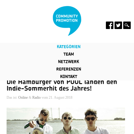
KATEGORIEN
TEAM
NETZWERK
REFERENZEN
KONTAKT
Die Hamburger von POOL landen den
Indie-Sommerhit des Jahres!
Das ist:
Online
&
Radio
vom 21. August 2018