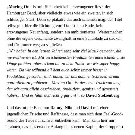
„Moving On“
ist mit Sicherheit kein erzwungener Reset der
Hamburger Band, aber vielleicht etwas wie ein zweiter, in sich
schlüssiger Start. Denn so plakativ das auch scheinen mag, der Titel
selbst gibt hier die Richtung vor: Das ist kein Ende, kein
erzwungener Neuanfang, sondern ein ambitioniertes „Weitermachen“
ohne die eigene Geschichte zwanghaft in eine Schublade zu stecken
und für immer weg zu schließen:
„Wir haben in den letzten Jahren sehr, sehr viel Musik gemacht, die
nie erschienen ist. Mit verschiedensten Produzenten unterschiedlichste
Dinge probiert, aber es kam nie zu dem Punkt, wo wir super happy
waren. Da wir während all dem auch selbst immer besser in
Produktion geworden sind, haben wir uns dann entschieden es mal
ganz allein zu probieren. „Moving On“ ist der erste Track von uns,
den wir ganz allein geschrieben, produziert, gemixt und gemastert
haben… Und es fühlt sich richtig gut an!“
, so
David Stolzenberg
.
Und das tut die Band um
Danny
,
Nilo
und
David
mit einer
jugendlichen Frische und Raffinesse, dass man sich dem Feel-Good-
Sound des Trios nur schwer entziehen kann. Man kann hier nur
erahnen, dass das erst der Anfang eines neuen Kapitel der Gruppe ist.