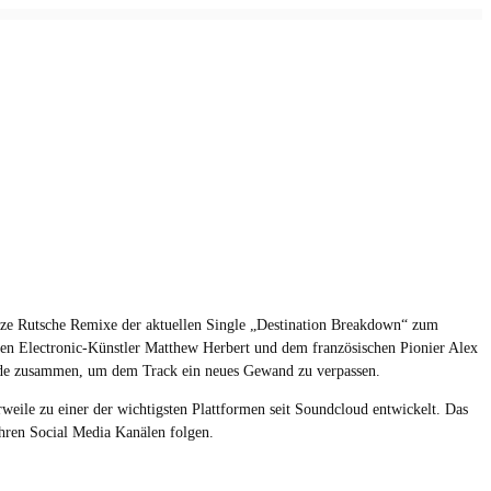
NETZWERK
REFERENZEN
KONTAKT
nze Rutsche Remixe der aktuellen Single „Destination Breakdown“ zum
en Electronic-Künstler Matthew Herbert und dem französischen Pionier Alex
icide zusammen, um dem Track ein neues Gewand zu verpassen.
rweile zu einer der wichtigsten Plattformen seit Soundcloud entwickelt. Das
Ihren Social Media Kanälen folgen.