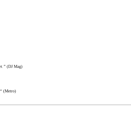
et.”
(DJ Mag)
.“
(Metro)