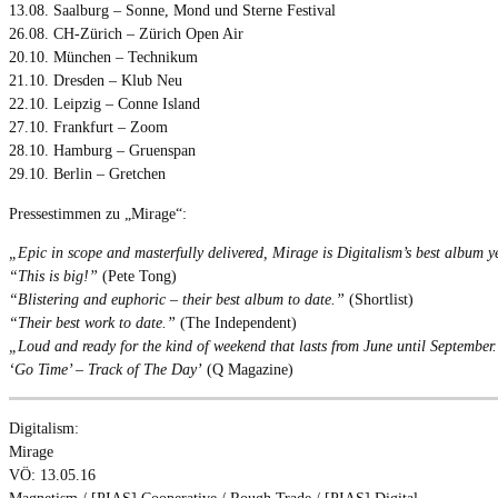
13.08. Saalburg – Sonne, Mond und Sterne Festival
26.08. CH-Zürich – Zürich Open Air
20.10. München – Technikum
21.10. Dresden – Klub Neu
22.10. Leipzig – Conne Island
27.10. Frankfurt – Zoom
28.10. Hamburg – Gruenspan
29.10. Berlin – Gretchen
Pressestimmen zu „Mirage“:
„Epic in scope and masterfully delivered, Mirage is Digitalism’s best album y
“This is big!”
(Pete Tong)
“Blistering and euphoric – their best album to date.”
(Shortlist)
“Their best work to date.”
(The Independent)
„Loud and ready for the kind of weekend that lasts from June until September
‘Go Time’ – Track of The Day’
(Q Magazine)
Digitalism:
Mirage
VÖ: 13.05.16
Magnetism / [PIAS] Cooperative / Rough Trade / [PIAS] Digital