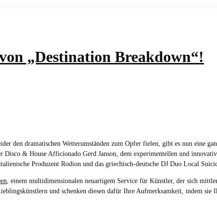
KATEGORIEN
TEAM
 von „Destination Breakdown“!
ider den dramatischen Wetterumständen zum Opfer fielen, gibt es nun eine ga
r Disco & House Afficionado Gerd Janson, dem experimentellen und innovativ
r italienische Produzent Rodion und das griechisch-deutsche DJ Duo Local Su
Den
, einem multidimensionalen neuartigem Service für Künstler, der sich mittle
Lieblingskünstlern und schenken diesen dafür Ihre Aufmerksamkeit, indem sie 