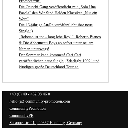
Promoter*in!
Die Crucchi Gang veröffentlicht mit „Solo Una
Parola“ den Wir Sind Helden Klassiker „Nur ein
Wort“
Die 16-jährige Au/Ra veröffentlicht ihre neue
Single ;)
„Roberto ist tot – lang lebe Roy!“: Roberto Bianco
& Die Abbrunzati Boys ab sofort unter neuem
Namen unterwegs!
Der Sommer kann kommen! Cari Cari
veröffentlichen neue Single „Zdarlight 1992“ und
kündigen große Deutschland Tour an
+49 (0) 40 - 432 08 46 0
hello (at) community-promotion.com
CommunityPromotion
CommunityPR
Susannenstr. 21a, 20357 Hamburg, Germany