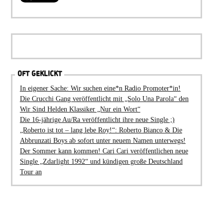
OFT GEKLICKT
In eigener Sache: Wir suchen eine*n Radio Promoter*in!
Die Crucchi Gang veröffentlicht mit „Solo Una Parola“ den
Wir Sind Helden Klassiker „Nur ein Wort“
Die 16-jährige Au/Ra veröffentlicht ihre neue Single ;)
„Roberto ist tot – lang lebe Roy!“: Roberto Bianco & Die
Abbrunzati Boys ab sofort unter neuem Namen unterwegs!
Der Sommer kann kommen! Cari Cari veröffentlichen neue
Single „Zdarlight 1992“ und kündigen große Deutschland
Tour an