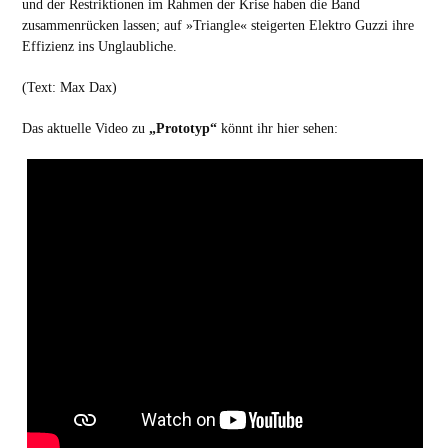
und der Restriktionen im Rahmen der Krise haben die Band
zusammenrücken lassen; auf »Triangle« steigerten Elektro Guzzi ihre
Effizienz ins Unglaubliche.
(Text: Max Dax)
Das aktuelle Video zu
„Prototyp“
könnt ihr
hier
sehen: