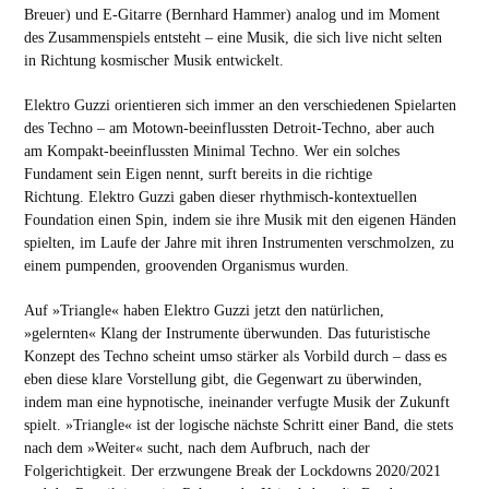
Breuer) und E-Gitarre (Bernhard Hammer) analog und im Moment
des Zusammenspiels entsteht – eine Musik, die sich live nicht selten
in Richtung kosmischer Musik entwickelt.
Elektro Guzzi orientieren sich immer an den verschiedenen Spielarten
des Techno – am Motown-beeinflussten Detroit-Techno, aber auch
am Kompakt-beeinflussten Minimal Techno. Wer ein solches
Fundament sein Eigen nennt, surft bereits in die richtige
Richtung. Elektro Guzzi gaben dieser rhythmisch-kontextuellen
Foundation einen Spin, indem sie ihre Musik mit den eigenen Händen
spielten, im Laufe der Jahre mit ihren Instrumenten verschmolzen, zu
einem pumpenden, groovenden Organismus wurden.
Auf »Triangle« haben Elektro Guzzi jetzt den natürlichen,
»gelernten« Klang der Instrumente überwunden. Das futuristische
Konzept des Techno scheint umso stärker als Vorbild durch – dass es
eben diese klare Vorstellung gibt, die Gegenwart zu überwinden,
indem man eine hypnotische, ineinander verfugte Musik der Zukunft
spielt. »Triangle« ist der logische nächste Schritt einer Band, die stets
nach dem »Weiter« sucht, nach dem Aufbruch, nach der
Folgerichtigkeit. Der erzwungene Break der Lockdowns 2020/2021