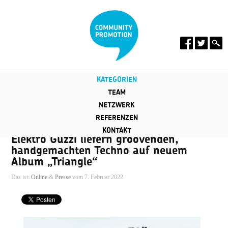
KATEGORIEN
TEAM
NETZWERK
REFERENZEN
KONTAKT
Elektro Guzzi liefern groovenden,
handgemachten Techno auf neuem
Album „Triangle“
Das ist:
Online
&
Presse
vom 7. Februar 2022