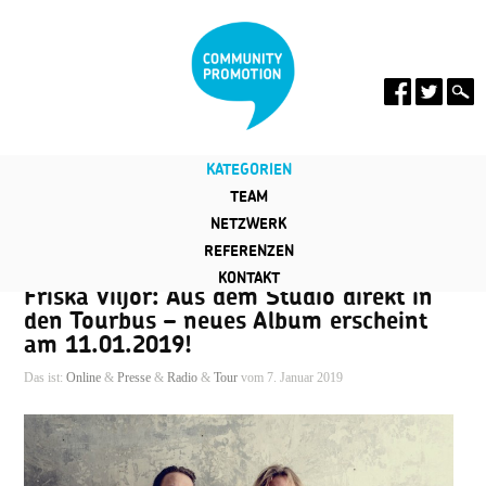
KATEGORIEN
TEAM
NETZWERK
REFERENZEN
KONTAKT
Friska Viljor: Aus dem Studio direkt in
den Tourbus – neues Album erscheint
am 11.01.2019!
Das ist:
Online
&
Presse
&
Radio
&
Tour
vom 7. Januar 2019