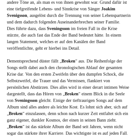
andere Töne an, als man es von ihnen gewohnt war. Grund dafür ist
eine tiefgreifende Lebens- und Sinnkrise von Sänger
Joakim
Svenigsson
, ausgelöst durch die Trennung von seiner Lebenspartnerin
und dem dadurch folgenden Auseinanderbrechen seiner Familie.
Dies führte dazu, dass
Sveningsson
im freien Fall in die Krise
stürzte, die auch fast das Ende der Band bedeutet hätte. In einem
langen Statement, welches er auf den Kanälen der Band
veröffentlichte, geht er hierbei ins Detail.
Dementsprechend düster fällt „
Broken
“ aus. Die Reihenfolge der
Songs stellt dabei auch den chronologischen Ablauf der gesamten
Krise dar. Von den ersten Zweifeln über den dumpfen Schock, die
Selbstzweifel, die Trauer und das Vermissen, flankiert von
persönlichen Abstürzen. Dies alles wird in einer derart intimen Weise
dargestellt, dass das Hören von „
Broken
“ einem Blick in die Seele
von
Sveningsson
gleicht. Einige der tieftraurigen Songs auf dem
Album sind alles andere als leichte Kost. Es lohnt sich aber, sich auf
„
Broken
“ einzulassen, denn schon nach kurzer Zeit entfaltet sich ein
ganz eigener, dunkler Kosmos, der einen in seinen Bann zieht.
„
Broken
“ ist das stärkste Album der Band seit Jahren, wenn nicht
sogar das stärkste ihrer Karriere. Das wichtigste ist es auf jeden Fall.