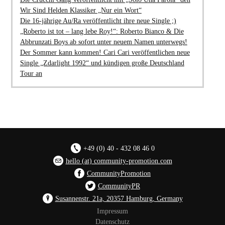
Wir Sind Helden Klassiker „Nur ein Wort“
Die 16-jährige Au/Ra veröffentlicht ihre neue Single ;)
„Roberto ist tot – lang lebe Roy!“: Roberto Bianco & Die
Abbrunzati Boys ab sofort unter neuem Namen unterwegs!
Der Sommer kann kommen! Cari Cari veröffentlichen neue
Single „Zdarlight 1992“ und kündigen große Deutschland
Tour an
+49 (0) 40 - 432 08 46 0
hello (at) community-promotion.com
CommunityPromotion
CommunityPR
Susannenstr. 21a, 20357 Hamburg, Germany
Impressum
Datenschutz