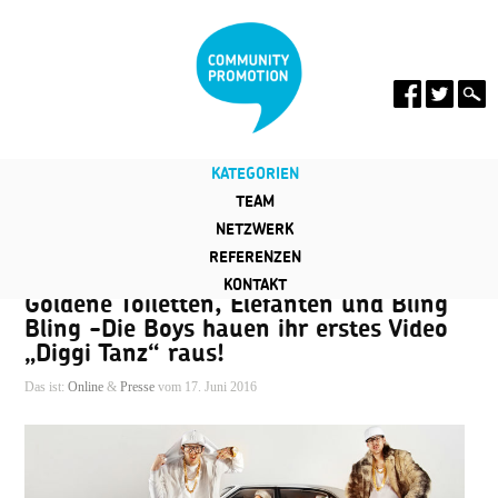
KATEGORIEN
TEAM
NETZWERK
REFERENZEN
KONTAKT
Goldene Toiletten, Elefanten und Bling
Bling -Die Boys hauen ihr erstes Video
„Diggi Tanz“ raus!
Das ist:
Online
&
Presse
vom 17. Juni 2016