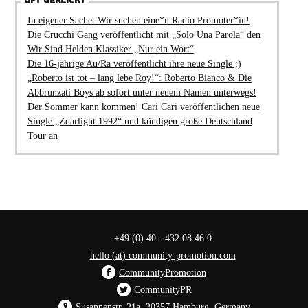
OFT GEKLICKT
In eigener Sache: Wir suchen eine*n Radio Promoter*in!
Die Crucchi Gang veröffentlicht mit „Solo Una Parola“ den
Wir Sind Helden Klassiker „Nur ein Wort“
Die 16-jährige Au/Ra veröffentlicht ihre neue Single ;)
„Roberto ist tot – lang lebe Roy!“: Roberto Bianco & Die
Abbrunzati Boys ab sofort unter neuem Namen unterwegs!
Der Sommer kann kommen! Cari Cari veröffentlichen neue
Single „Zdarlight 1992“ und kündigen große Deutschland
Tour an
+49 (0) 40 - 432 08 46 0
hello (at) community-promotion.com
CommunityPromotion
CommunityPR
Susannenstr. 21a, 20357 Hamburg, Germany