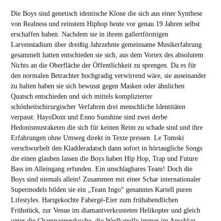
Die Boys sind genetisch identische Klone die sich aus einer Synthese
von Realness und reinstem Hiphop heute vor genau 19 Jahren selbst
erschaffen haben. Nachdem sie in ihrem gallertförmigen
Larvenstadium über dreißig Jahrzehnte gemeinsame Musikerfahrung
gesammelt hatten entschieden sie sich, aus dem Vortex des absolutem
Nichts an die Oberfläche der Öffentlichkeit zu sprengen. Da es für
den normalen Betrachter hochgradig verwirrend wäre, sie auseinander
zu halten haben sie sich bewusst gegen Masken oder ähnlichen
Quatsch entschieden und sich mittels komplizierter
schönheitschirurgischer Verfahren drei menschliche Identitäten
verpasst: HayoDoin und Enno Sunshine sind zwei derbe
Hedonismusraketen die sich für keinen Reim zu schade sind und ihre
Erfahrungen ohne Umweg direkt in Texte pressen. Le Tomski
verschwurbelt den Kladderadatsch dann sofort in hörtaugliche Songs
die einen glauben lassen die Boys haben Hip Hop, Trap und Future
Bass im Alleingang erfunden. Ein unschlagbares Team! Doch die
Boys sind niemals allein! Zusammen mit einer Schar internationaler
Supermodels bilden sie ein „Team Ingo“ genanntes Kartell puren
Lifestyles. Hartgekochte Fabergé-Eier zum frühabendlichen
Frühstück, zur Venue im diamantverkrusteten Helikopter und gleich
unter die Champagnerdusche, die Wodkapulle immer im Anschlag –