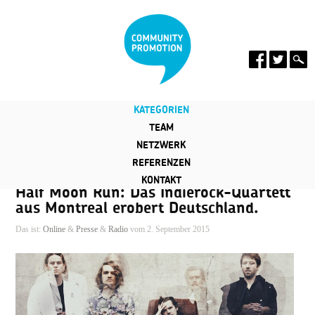
KATEGORIEN
TEAM
NETZWERK
REFERENZEN
KONTAKT
Half Moon Run: Das Indierock-Quartett
aus Montreal erobert Deutschland.
Das ist:
Online
&
Presse
&
Radio
vom 2. September 2015