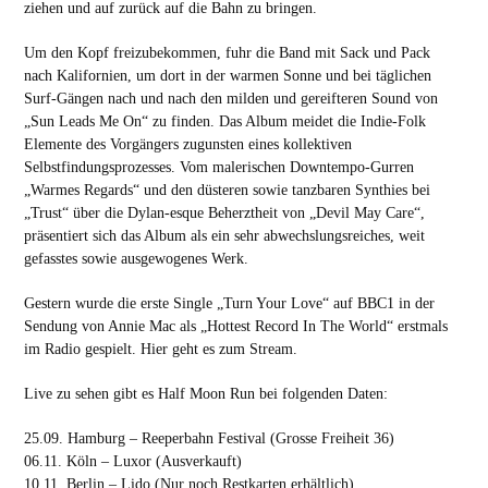
ziehen und auf zurück auf die Bahn zu bringen.
Um den Kopf freizubekommen, fuhr die Band mit Sack und Pack
nach Kalifornien, um dort in der warmen Sonne und bei täglichen
Surf-Gängen nach und nach den milden und gereifteren Sound von
„Sun Leads Me On“ zu finden. Das Album meidet die Indie-Folk
Elemente des Vorgängers zugunsten eines kollektiven
Selbstfindungsprozesses. Vom malerischen Downtempo-Gurren
„Warmes Regards“ und den düsteren sowie tanzbaren Synthies bei
„Trust“ über die Dylan-esque Beherztheit von „Devil May Care“,
präsentiert sich das Album als ein sehr abwechslungsreiches, weit
gefasstes sowie ausgewogenes Werk.
Gestern wurde die erste Single „Turn Your Love“ auf BBC1 in der
Sendung von Annie Mac als „Hottest Record In The World“ erstmals
im Radio gespielt.
Hier
geht es zum Stream.
Live zu sehen gibt es Half Moon Run bei folgenden Daten:
25.09. Hamburg – Reeperbahn Festival (Grosse Freiheit 36)
06.11. Köln – Luxor (Ausverkauft)
10.11. Berlin – Lido (Nur noch Restkarten erhältlich)