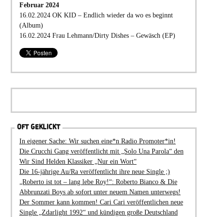
Februar 2024
16.02.2024 OK KID – Endlich wieder da wo es beginnt
(Album)
16.02.2024 Frau Lehmann/Dirty Dishes – Gewäsch (EP)
OFT GEKLICKT
In eigener Sache: Wir suchen eine*n Radio Promoter*in!
Die Crucchi Gang veröffentlicht mit „Solo Una Parola“ den
Wir Sind Helden Klassiker „Nur ein Wort“
Die 16-jährige Au/Ra veröffentlicht ihre neue Single ;)
„Roberto ist tot – lang lebe Roy!“: Roberto Bianco & Die
Abbrunzati Boys ab sofort unter neuem Namen unterwegs!
Der Sommer kann kommen! Cari Cari veröffentlichen neue
Single „Zdarlight 1992“ und kündigen große Deutschland