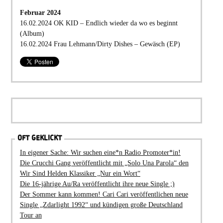
Februar 2024
16.02.2024 OK KID – Endlich wieder da wo es beginnt
(Album)
16.02.2024 Frau Lehmann/Dirty Dishes – Gewäsch (EP)
OFT GEKLICKT
In eigener Sache: Wir suchen eine*n Radio Promoter*in!
Die Crucchi Gang veröffentlicht mit „Solo Una Parola“ den
Wir Sind Helden Klassiker „Nur ein Wort“
Die 16-jährige Au/Ra veröffentlicht ihre neue Single ;)
Der Sommer kann kommen! Cari Cari veröffentlichen neue
Single „Zdarlight 1992“ und kündigen große Deutschland
Tour an