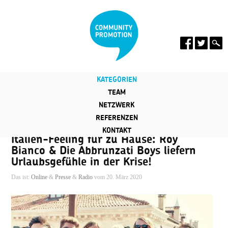
KATEGORIEN
TEAM
NETZWERK
REFERENZEN
KONTAKT
Italien-Feeling für zu Hause: Roy
Bianco & Die Abbrunzati Boys liefern
Urlaubsgefühle in der Krise!
Das ist:
Online
&
Presse
&
Radio
vom 20. März 2020