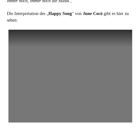
immer noch, immer noch die Musik.
‚“
Die Interpretation des „
Happy Song
“ von
June Cocó
gibt es hier zu
sehen: