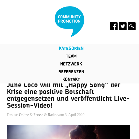
KATEGORIEN
TEAM
NETZWERK
REFERENZEN
KONTAKT
June Cocó will mit „Happy Song“ der
Krise eine positive Botschaft
entgegensetzen und veröffentlicht Live-
Session-Video!
Das ist:
Online
&
Presse
&
Radio
vom 3. April 2020