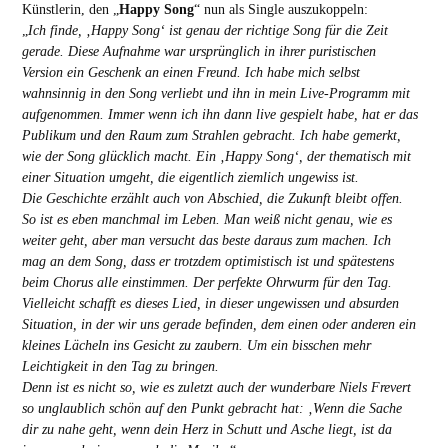
Künstlerin, den „
Happy Song
“ nun als Single auszukoppeln:
„
Ich finde, ‚Happy Song‘ ist genau der richtige Song für die Zeit
gerade. Diese Aufnahme war ursprünglich in ihrer puristischen
Version ein Geschenk an einen Freund. Ich habe mich selbst
wahnsinnig in den Song verliebt und ihn in mein Live-Programm mit
aufgenommen. Immer wenn ich ihn dann live gespielt habe, hat er das
Publikum und den Raum zum Strahlen gebracht. Ich habe gemerkt,
wie der Song glücklich macht. Ein ‚Happy Song‘, der thematisch mit
einer Situation umgeht, die eigentlich ziemlich ungewiss ist.
Die Geschichte erzählt auch von Abschied, die Zukunft bleibt offen.
So ist es eben manchmal im Leben. Man weiß nicht genau, wie es
weiter geht, aber man versucht das beste daraus zum machen. Ich
mag an dem Song, dass er trotzdem optimistisch ist und spätestens
beim Chorus alle einstimmen. Der perfekte Ohrwurm für den Tag.
Vielleicht schafft es dieses Lied, in dieser ungewissen und absurden
Situation, in der wir uns gerade befinden, dem einen oder anderen ein
kleines Lächeln ins Gesicht zu zaubern. Um ein bisschen mehr
Leichtigkeit in den Tag zu bringen.
Denn ist es nicht so, wie es zuletzt auch der wunderbare Niels Frevert
so unglaublich schön auf den Punkt gebracht hat: ‚Wenn die Sache
dir zu nahe geht, wenn dein Herz in Schutt und Asche liegt, ist da