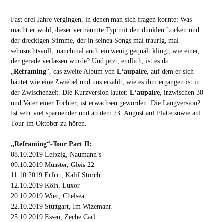
Fast drei Jahre vergingen, in denen man sich fragen konnte: Was
macht er wohl, dieser verträumte Typ mit den dunklen Locken und
der dreckigen Stimme, der in seinen Songs mal traurig, mal
sehnsuchtsvoll, manchmal auch ein wenig gequält klingt, wie einer,
der gerade verlassen wurde? Und jetzt, endlich, ist es da:
„
Reframing
“, das zweite Album von
L‘aupaire
, auf dem er sich
häutet wie eine Zwiebel und uns erzählt, wie es ihm ergangen ist in
der Zwischenzeit. Die Kurzversion lautet:
L‘aupaire
, inzwischen 30
und Vater einer Tochter, ist erwachsen geworden. Die Langversion?
Ist sehr viel spannender und ab dem 23. August auf Platte sowie auf
Tour im Oktober zu hören.
„Reframing“-Tour Part II:
08.10.2019 Leipzig, Naumann’s
09.10.2019 Münster, Gleis 22
11.10.2019 Erfurt, Kalif Storch
12.10.2019 Köln, Luxor
20.10.2019 Wien, Chelsea
22.10.2019 Stuttgart, Im Wizemann
25.10.2019 Essen, Zeche Carl