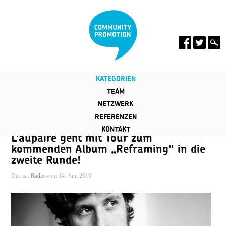
KATEGORIEN
TEAM
NETZWERK
REFERENZEN
KONTAKT
L’aupaire geht mit Tour zum
kommenden Album „Reframing“ in die
zweite Runde!
Das ist:
Radio
vom 14. Juni 2019