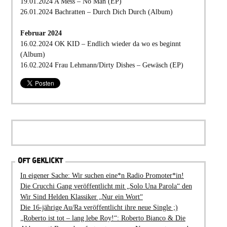
19.01.2024 A Mess – No Man (EP)
26.01.2024 Bachratten – Durch Dich Durch (Album)
Februar 2024
16.02.2024 OK KID – Endlich wieder da wo es beginnt
(Album)
16.02.2024 Frau Lehmann/Dirty Dishes – Gewäsch (EP)
OFT GEKLICKT
In eigener Sache: Wir suchen eine*n Radio Promoter*in!
Die Crucchi Gang veröffentlicht mit „Solo Una Parola“ den
Wir Sind Helden Klassiker „Nur ein Wort“
Die 16-jährige Au/Ra veröffentlicht ihre neue Single ;)
„Roberto ist tot – lang lebe Roy!“: Roberto Bianco & Die