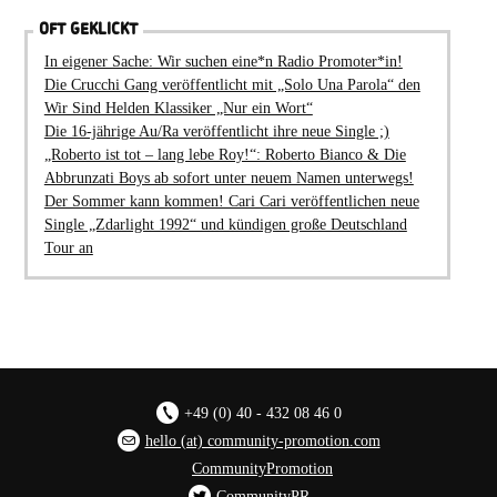
OFT GEKLICKT
In eigener Sache: Wir suchen eine*n Radio Promoter*in!
Die Crucchi Gang veröffentlicht mit „Solo Una Parola“ den
Wir Sind Helden Klassiker „Nur ein Wort“
Die 16-jährige Au/Ra veröffentlicht ihre neue Single ;)
„Roberto ist tot – lang lebe Roy!“: Roberto Bianco & Die
Abbrunzati Boys ab sofort unter neuem Namen unterwegs!
Der Sommer kann kommen! Cari Cari veröffentlichen neue
Single „Zdarlight 1992“ und kündigen große Deutschland
Tour an
+49 (0) 40 - 432 08 46 0
hello (at) community-promotion.com
CommunityPromotion
CommunityPR