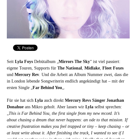
Seit
Lyla Foys
Debütalbum „
Mirrors The Sky
“ ist viel passiert:
eigene Touren, Supports für
The National
,
Midlake
,
Fleet Foxes
und
Mercury Rev
. Und die Arbeit an Album Nummer zwei, dass die
in London lebende Songwriterin endlich angekündigt hat – mit der
ersten Single „
Far Behind You
„.
Für sie hat sich
Lyla
auch direkt
Mercury Revs Sänger Jonathan
Donahue
ans Mikro geholt. Aber lassen wir
Lyla
selbst sprechen:
„
This is Far Behind You, the first single from my new record. It’s
about chasing a dream that never happens: an ode to that mission. If
creative frustration makes you feel trapped or tiny – keep chasing – or
at least write about it. After finishing the track, I wanted to see if I