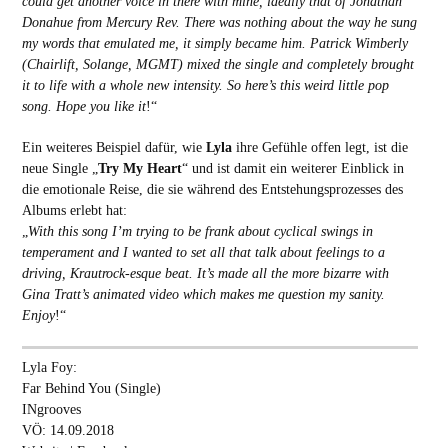
could get another voice in there with mine, ideally that of Jonathan
Donahue from Mercury Rev. There was nothing about the way he sung
my words that emulated me, it simply became him. Patrick Wimberly
(Chairlift, Solange, MGMT) mixed the single and completely brought
it to life with a whole new intensity. So here’s this weird little pop
song. Hope you like it
!“
Ein weiteres Beispiel dafür, wie
Lyla
ihre Gefühle offen legt, ist die
neue Single „
Try My Heart
“ und ist damit ein weiterer Einblick in
die emotionale Reise, die sie während des Entstehungsprozesses des
Albums erlebt hat:
„
With this song I’m trying to be frank about cyclical swings in
temperament and I wanted to set all that talk about feelings to a
driving, Krautrock-esque beat. It’s made all the more bizarre with
Gina Tratt’s animated video which makes me question my sanity.
Enjoy
!“
Lyla Foy:
Far Behind You (Single)
INgrooves
VÖ: 14.09.2018