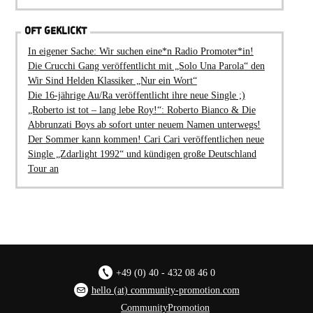
OFT GEKLICKT
In eigener Sache: Wir suchen eine*n Radio Promoter*in!
Die Crucchi Gang veröffentlicht mit „Solo Una Parola“ den
Wir Sind Helden Klassiker „Nur ein Wort“
Die 16-jährige Au/Ra veröffentlicht ihre neue Single ;)
„Roberto ist tot – lang lebe Roy!“: Roberto Bianco & Die
Abbrunzati Boys ab sofort unter neuem Namen unterwegs!
Der Sommer kann kommen! Cari Cari veröffentlichen neue
Single „Zdarlight 1992“ und kündigen große Deutschland
Tour an
+49 (0) 40 - 432 08 46 0
hello (at) community-promotion.com
CommunityPromotion