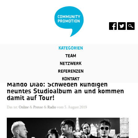
KATEGORIEN
TEAM
NETZWERK
REFERENZEN
KONTAKT
Mando Diao: Schweden kündigen
neuntes Studioalbum an und kommen
damit auf Tour!
Das ist:
Online
&
Presse
&
Radio
vom 5. August 2019