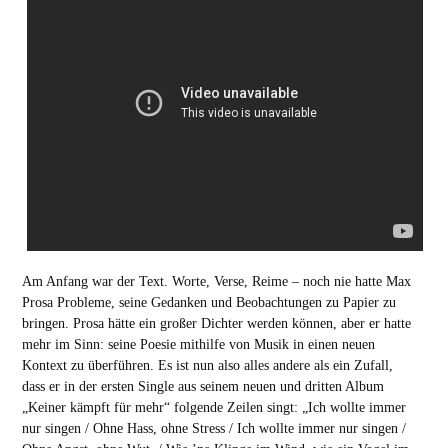
Am Anfang war der Text. Worte, Verse, Reime – noch nie hatte Max
Prosa Probleme, seine Gedanken und Beobachtungen zu Papier zu
bringen. Prosa hätte ein großer Dichter werden können, aber er hatte
mehr im Sinn: seine Poesie mithilfe von Musik in einen neuen
Kontext zu überführen. Es ist nun also alles andere als ein Zufall,
dass er in der ersten Single aus seinem neuen und dritten Album
„Keiner kämpft für mehr“ folgende Zeilen singt: „Ich wollte immer
nur singen / Ohne Hass, ohne Stress / Ich wollte immer nur singen /