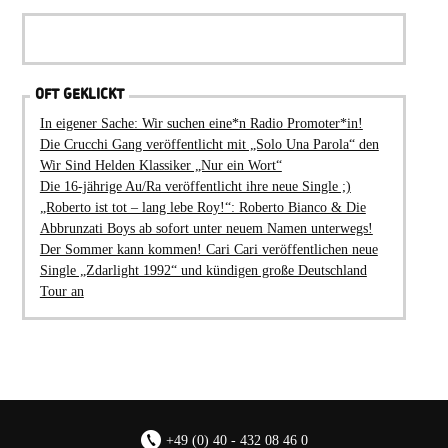
OFT GEKLICKT
In eigener Sache: Wir suchen eine*n Radio Promoter*in!
Die Crucchi Gang veröffentlicht mit „Solo Una Parola“ den
Wir Sind Helden Klassiker „Nur ein Wort“
Die 16-jährige Au/Ra veröffentlicht ihre neue Single ;)
„Roberto ist tot – lang lebe Roy!“: Roberto Bianco & Die
Abbrunzati Boys ab sofort unter neuem Namen unterwegs!
Der Sommer kann kommen! Cari Cari veröffentlichen neue
Single „Zdarlight 1992“ und kündigen große Deutschland
Tour an
+49 (0) 40 - 432 08 46 0