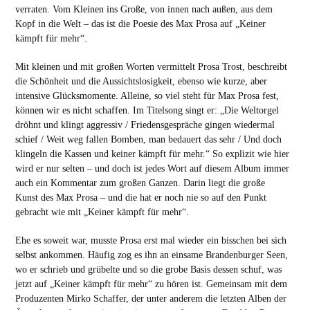
verraten. Vom Kleinen ins Große, von innen nach außen, aus dem
Kopf in die Welt – das ist die Poesie des Max Prosa auf „Keiner
kämpft für mehr“.
Mit kleinen und mit großen Worten vermittelt Prosa Trost, beschreibt
die Schönheit und die Aussichtslosigkeit, ebenso wie kurze, aber
intensive Glücksmomente. Alleine, so viel steht für Max Prosa fest,
können wir es nicht schaffen. Im Titelsong singt er: „Die Weltorgel
dröhnt und klingt aggressiv / Friedensgespräche gingen wiedermal
schief / Weit weg fallen Bomben, man bedauert das sehr / Und doch
klingeln die Kassen und keiner kämpft für mehr.“ So explizit wie hier
wird er nur selten – und doch ist jedes Wort auf diesem Album immer
auch ein Kommentar zum großen Ganzen. Darin liegt die große
Kunst des Max Prosa – und die hat er noch nie so auf den Punkt
gebracht wie mit „Keiner kämpft für mehr“.
Ehe es soweit war, musste Prosa erst mal wieder ein bisschen bei sich
selbst ankommen. Häufig zog es ihn an einsame Brandenburger Seen,
wo er schrieb und grübelte und so die grobe Basis dessen schuf, was
jetzt auf „Keiner kämpft für mehr“ zu hören ist. Gemeinsam mit dem
Produzenten Mirko Schaffer, der unter anderem die letzten Alben der