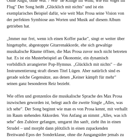
Ohne Angst, ohne Wut. / Wie ’ne Klinge im Wind, wie ein Vogel im
Flug“ Der Song heißt „Glücklich mit nichts“ und ist ein
exemplarisches Beispiel dafür, wie weit Max Prosa seine Vision von
der perfekten Symbiose aus Worten und Musik auf diesem Album
getrieben hat.
„Immer nur frei, wenn ich einen Koffer packe“, singt er weiter über
hingetupfte, abgestoppte Gitarrenakkorde, ehe sich gewaltige
musikalische Räume öffnen, die Max Prosa zuvor noch nicht betreten
hat. Es ist ein Musterbeispiel an Ökonomie, ein dynamisch
vorbildlich arrangierter Pop-Hymnus. „Glücklich mit nichts“ – die
Instrumentierung straft diesen Titel Lügen. Aber natürlich sind es
gerade solche Gegensätze, aus denen „Keiner kämpft für mehr“
seinen ganz besonderen Reiz bezieht.
Wie offen und grenzenlos die musikalische Sprache des Max Prosa
inzwischen geworden ist, belegt auch die zweite Single „Alles, was
ich sehe“. Der Song beginnt wie man es von Prosa kennt, mit verhallt
im Raum stehenden Akkorden. Von Anfang an nimmt „Alles, was ich
sehe“ den Zuhörer gefangen, umgarnt ihn sanft, zieht ihn in einen
Strudel – und morpht dann plötzlich in einen zupackenden
Breitwand-Epos der Sonderklasse, ohne die Ausgangsidee jemals zu