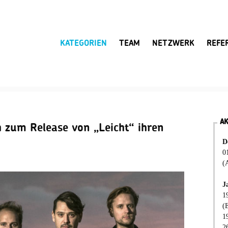
KATEGORIEN
TEAM
NETZWERK
REFE
A
 zum Release von „Leicht“ ihren
D
0
(
J
1
(
1
2