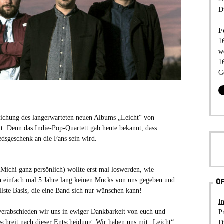
D
F
1
w
1
G
tlichung des langerwarteten neuen Albums „Leicht“ von
. Denn das Indie-Pop-Quartett gab heute bekannt, dass
edsgeschenk an die Fans sein wird.
Michi ganz persönlich) wollte erst mal loswerden, wie
n einfach mal 5 Jahre lang keinen Mucks von uns gegeben und
OF
ollste Basis, die eine Band sich nur wünschen kann!
I
 verabschieden wir uns in ewiger Dankbarkeit von euch und
P
schreit nach dieser Entscheidung. Wir haben uns mit „Leicht“
D