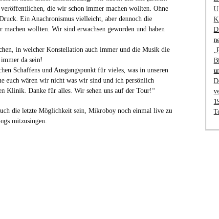
 veröffentlichen, die wir schon immer machen wollten. Ohne
U
 Druck. Ein Anachronismus vielleicht, aber dennoch die
K
er machen wollten. Wir sind erwachsen geworden und haben
D
n
chen, in welcher Konstellation auch immer und die Musik die
„
 immer da sein!
B
ischen Schaffens und Ausgangspunkt für vieles, was in unseren
u
hne euch wären wir nicht was wir sind und ich persönlich
D
en Klinik. Danke für alles. Wir sehen uns auf der Tour!“
v
1
h die letzte Möglichkeit sein, Mikroboy noch einmal live zu
T
ongs mitzusingen: