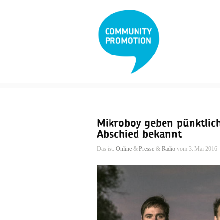
Mikroboy geben pünktlich
Abschied bekannt
Das ist:
Online
&
Presse
&
Radio
vom 3. Mai 2016