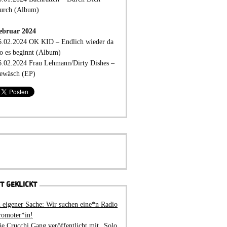
urch (Album)
ebruar 2024
6.02.2024 OK KID – Endlich wieder da
o es beginnt (Album)
6.02.2024 Frau Lehmann/Dirty Dishes –
ewäsch (EP)
T GEKLICKT
n eigener Sache: Wir suchen eine*n Radio
romoter*in!
ie Crucchi Gang veröffentlicht mit „Solo