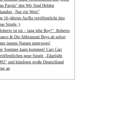
na Parola“ den Wir Sind Helden
lassiker „Nur ein Wort“
ie 16-jährige Au/Ra veröffentlicht ihre
eue Single ;)
Roberto ist tot – lang lebe Roy!“: Roberto
ianco & Die Abbrunzati Boys ab sofort
nter neuem Namen unterwegs!
er Sommer kann kommen! Cari Cari
eröffentlichen neue Single „Zdarlight
992“ und kündigen große Deutschland
our an