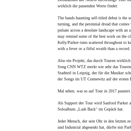
wirklich die passenden Worte findet:
The bands haunting self-titled debut is the 
turning, and the perennial dread that comes
pulsate across a desolate landscape with an
may remind some of the best work on the cla
Kelly/Parker-isms scattered throughout to 
with a fever or a fitful wraith than a record.
Also ein Projekt, das durch Touren wirkli
Song CNN WTZ merkt wie sehr das Touren h
Stadtteil in Leipzig, der für die Musiker s
der Songs im UT Connewitz auf der ersten 
Mal sehen, was so auf Tour in 2017 passiert
Als Support der Tour wird Sanford Parker ag
Soloalbum „Lash Back“ im Gepäck hat.
Jeder Mensch, der sein Ohr in den letzten z
und Industrial abgesenkt hat, dürfte mit Pa