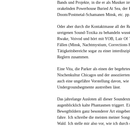
Bands und Projekte, in die er als Musiker i
orakelnden Powerhouse Buried At Sea, der 
Doom/Postmetal-Schamanen Minsk, etc. pp
Oder aber durch die Kontaktmasse all der Re
ureigenen Sound-Toxika zu behandeln wusst
Rwake, Voivod und hört mit YOB, Lair Of T
Fällen (Minsk, Nachtmystium, Corrections 
Tätigkeitsbereiche sogar zu einer interdisz
Reglern zusammen.
Eine Vita, die Parker als einen der begehrte
Nischenkultur Chicagos und der assoziierten
auch eine ungefähre Vorstellung davon, wie 
Undergroundsegmente austreiben lässt.
Das jahrelange Ausloten all dieser Soundextr
augenblicklich kalte Phantasmen triggert. Ei
Bewegtbildern ganz besonderer Art eingeben
fahre. Ich schreibe die meisten meiner Son
Wald. Ich stelle mir also vor, wie ich durch