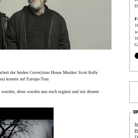
D
F
1
w
1
G
arbeit der beiden Corrections House Musiker Scott Kelly
Sea) kommt auf Europa-Tour.
gt wurden, diese wurden nun noch ergänzt und mit diesem
OF
I
P
D