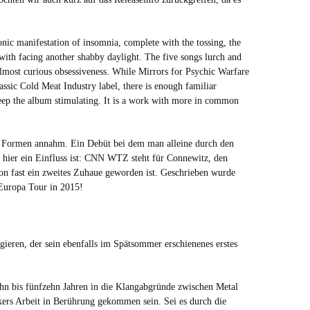
sonic manifestation of insomnia, complete with the tossing, the
 with facing another shabby daylight. The five songs lurch and
 almost curious obsessiveness. While Mirrors for Psychic Warfare
ssic Cold Meat Industry label, there is enough familiar
keep the album stimulating. It is a work with more in common
ch Formen annahm. Ein Debüt bei dem man alleine durch den
ier ein Einfluss ist: CNN WTZ steht für Connewitz, den
chon fast ein zweites Zuhaue geworden ist. Geschrieben wurde
Europa Tour in 2015!
.
ieren, der sein ebenfalls im Spätsommer erschienenes erstes
ehn bis fünfzehn Jahren in die Klangabgründe zwischen Metal
rkers Arbeit in Berührung gekommen sein. Sei es durch die