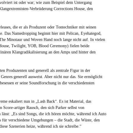
nvolviert ist oder war; wie zum Beispiel dem Untergang
Klangextremisten-Verbrüderung Corrections House, den
.
leases, die er als Produzent oder Tontechniker mit seinen
e. Das Namedropping beginnt hier mit Pelican, Eyehategod,
he Minotaur und Woven Hand noch lange nicht auf. In vielen
House, Twilight, YOB, Blood Ceremony) fielen beide
iplinären Klangradikalisierung an den Amps und hinter den
sten Produzenten und generell als zentrale Figur in der
 Genres generell ausweist. Aber nicht nur das. Sie ermöglicht
besessen er seine Soundforschung in die verschiedensten
eme eskaliert nun in „Lash Back“. Es ist Material, das
n Score-artiger Rausch, den sich Parker selbst von
 lässt: „Es sind Songs, die ich hören möchte, während ich Auto
gs für verschiedene Umgebungen – die Stadt, die Wüste, den
 diese Szenerien heize, während ich sie schreibe.“