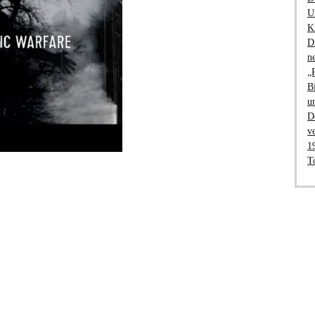
U
K
D
n
„
B
u
D
v
1
T