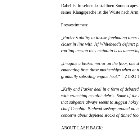
Dabei ist in seinen kristallinen Soundscapes
seiner Klangsprache ist die Wüste nach Arm
Pressestimmen:
„
Parker’s ability to invoke foreboding tones
closer in line with Jef Whitehead’s defunct
rattling tension they maintain is as unnerving
„
Imagine a broken mirror on the floor, one sh
emanating from those motherships when at res
gradually subsiding engine heat.
“ – ZERO
„
Kelly and Parker deal in a form of debased,
with crunching metallic debris. Some of the
that subgenre always seems to suggest hokey 
chief Cenobite Pinhead sashays around on a
concerns about depleted stocks of tinned foo
ABOUT LASH BACK: