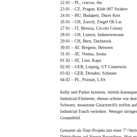
22.01 – PL, cracow, tba
23.01 – CZ, Prague, Klub 007 Strahov
24.01 – HU, Budapest, Dürer Kert
26.01 – CH, Zurich, Ziegel Oh Lac
27.01 – IT, Brescia, Circolo Colony
28.01 – CH, Luzern, Industriestrasse
29.01 – CH, Bern, Dachstock
30.01 – AT, Bregenz, Between
31.01 – AT, Vienna, Arena
01.02 – AT, Linz, Kapu
02.02 – GER, Leipzig, UT Connewitz
03.02 – GER, Dresden, Scheune
04.02 – PL, Poznan, LAS
Kelly und Parker kreieren, mittels konsequen
Industrial-Elemente, ebenso schöne wie de
Schwere, monotone Gitarrenriffs treffen au
Industrial-Touch verleihen. Weniger stringe
Gesamtbild.
Gestartet als Tour-Projekt mit einer 7“-Verö
Debütalbum auf Neurot Recordings. Hier möc