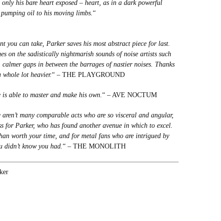
s only his bare heart exposed – heart, as in a dark powerful
pumping oil to his moving limbs.
“
 you can take, Parker saves his most abstract piece for last.
es on the sadistically nightmarish sounds of noise artists such
r, calmer gaps in between the barrages of nastier noises. Thanks
a whole lot heavier.
“ – THE PLAYGROUND
e is able to master and make his own.
“ – AVE NOCTUM
 aren’t many comparable acts who are so visceral and angular,
ess for Parker, who has found another avenue in which to excel.
than worth your time, and for metal fans who are intrigued by
ou didn’t know you had.
“ – THE MONOLITH
ker