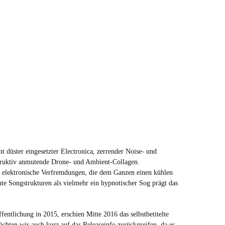
t düster eingesetzter Electronica, zerrender Noise- und
struktiv anmutende Drone- und Ambient-Collagen.
f elektronische Verfremdungen, die dem Ganzen einen kühlen
nte Songstrukturen als vielmehr ein hypnotischer Sog prägt das
ffentlichung in 2015, erschien Mitte 2016 das selbstbetitelte
hten wir auch kurz auf das Releaseinfo zurückgreifen, da es