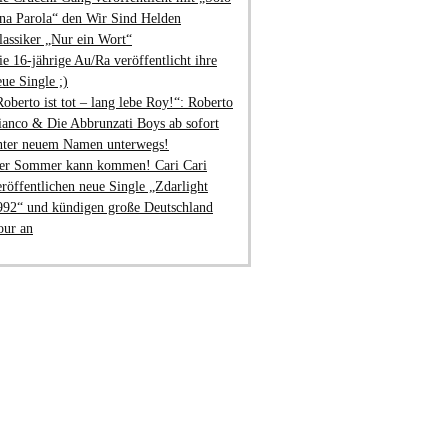
na Parola“ den Wir Sind Helden
lassiker „Nur ein Wort“
ie 16-jährige Au/Ra veröffentlicht ihre
eue Single ;)
Roberto ist tot – lang lebe Roy!“: Roberto
ianco & Die Abbrunzati Boys ab sofort
nter neuem Namen unterwegs!
er Sommer kann kommen! Cari Cari
eröffentlichen neue Single „Zdarlight
992“ und kündigen große Deutschland
our an