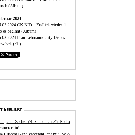
urch (Album)
ebruar 2024
6.02.2024 OK KID – Endlich wieder da
o es beginnt (Album)
6.02.2024 Frau Lehmann/Dirty Dishes –
ewäsch (EP)
T GEKLICKT
n eigener Sache: Wir suchen eine*n Radio
romoter*in!
ie Crucchi Gang veröffentlicht mit „Solo