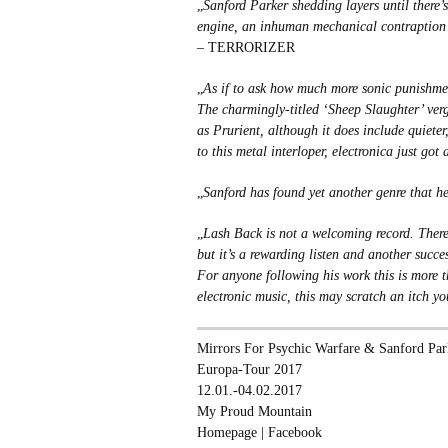
„
Sanford Parker shedding layers until there’
engine, an inhuman mechanical contraption 
– TERRORIZER
„
As if to ask how much more sonic punishment
The charmingly-titled ‘Sheep Slaughter’ verg
as Prurient, although it does include quiete
to this metal interloper, electronica just got 
„
Sanford has found yet another genre that h
„
Lash Back is not a welcoming record. There
but it’s a rewarding listen and another succ
For anyone following his work this is more 
electronic music, this may scratch an itch y
Mirrors For Psychic Warfare & Sanford Par
Europa-Tour 2017
12.01.-04.02.2017
My Proud Mountain
Homepage
|
Facebook