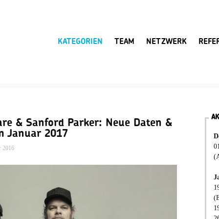
KATEGORIEN
TEAM
NETZWERK
REFE
A
are & Sanford Parker: Neue Daten &
im Januar 2017
D
0
r 2016
(
J
1
(
1
2