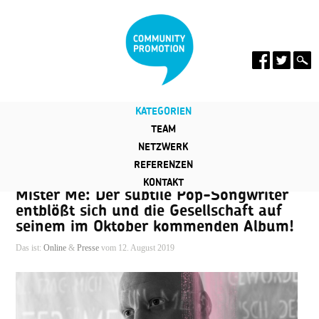
KATEGORIEN
TEAM
NETZWERK
REFERENZEN
KONTAKT
Mister Me: Der subtile Pop-Songwriter
entblößt sich und die Gesellschaft auf
seinem im Oktober kommenden Album!
Das ist:
Online
&
Presse
vom 12. August 2019