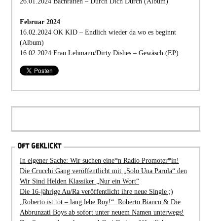
26.01.2024 Bachratten – Durch Dich Durch (Album)
Februar 2024
16.02.2024 OK KID – Endlich wieder da wo es beginnt
(Album)
16.02.2024 Frau Lehmann/Dirty Dishes – Gewäsch (EP)
OFT GEKLICKT
In eigener Sache: Wir suchen eine*n Radio Promoter*in!
Die Crucchi Gang veröffentlicht mit „Solo Una Parola“ den
Wir Sind Helden Klassiker „Nur ein Wort“
Die 16-jährige Au/Ra veröffentlicht ihre neue Single ;)
„Roberto ist tot – lang lebe Roy!“: Roberto Bianco & Die
Abbrunzati Boys ab sofort unter neuem Namen unterwegs!