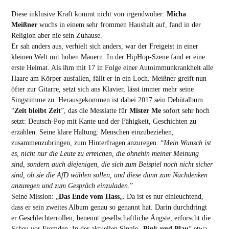
Diese inklusive Kraft kommt nicht von irgendwoher:
Micha
Meißner
wuchs in einem sehr frommen Haushalt auf, fand in der
Religion aber nie sein Zuhause.
Er sah anders aus, verhielt sich anders, war der Freigeist in einer
kleinen Welt mit hohen Mauern. In der HipHop-Szene fand er eine
erste Heimat. Als ihm mit 17 in Folge einer Autoimmunkrankheit alle
Haare am Körper ausfallen, fällt er in ein Loch. Meißner greift nun
öfter zur Gitarre, setzt sich ans Klavier, lässt immer mehr seine
Singstimme zu. Herausgekommen ist dabei 2017 sein Debütalbum
“
Zeit bleibt Zeit
”, das die Messlatte für
Mister Me
sofort sehr hoch
setzt: Deutsch-Pop mit Kante und der Fähigkeit, Geschichten zu
erzählen. Seine klare Haltung: Menschen einzubeziehen,
zusammenzubringen, zum Hinterfragen anzuregen. “
Mein Wunsch ist
es, nicht nur die Leute zu erreichen, die ohnehin meiner Meinung
sind, sondern auch diejenigen, die sich zum Beispiel noch nicht sicher
sind, ob sie die AfD wählen sollen, und diese dann zum Nachdenken
anzuregen und zum Gespräch einzuladen.
”
Seine Mission: „
Das Ende vom Hass
„. Da ist es nur einleuchtend,
dass er sein zweites Album genau so genannt hat. Darin durchdringt
er Geschlechterrollen, benennt gesellschaftliche Ängste, erforscht die
Scheu vor Fremden. In der aktuellen Single „
Pink und Blau
“ etwa