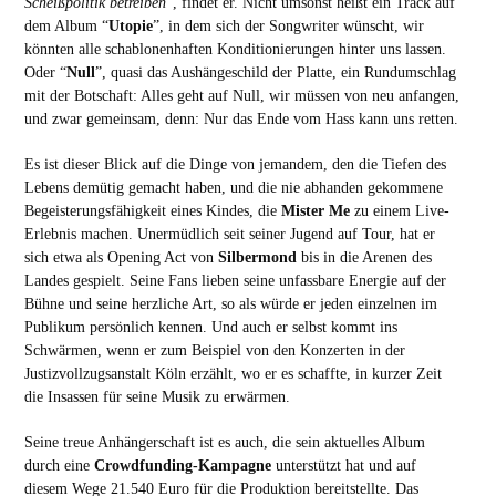
Scheißpolitik betreiben
”, findet er. Nicht umsonst heißt ein Track auf
dem Album “
Utopie
”, in dem sich der Songwriter wünscht, wir
könnten alle schablonenhaften Konditionierungen hinter uns lassen.
Oder “
Null
”, quasi das Aushängeschild der Platte, ein Rundumschlag
mit der Botschaft: Alles geht auf Null, wir müssen von neu anfangen,
und zwar gemeinsam, denn: Nur das Ende vom Hass kann uns retten.
Es ist dieser Blick auf die Dinge von jemandem, den die Tiefen des
Lebens demütig gemacht haben, und die nie abhanden gekommene
Begeisterungsfähigkeit eines Kindes, die
Mister Me
zu einem Live-
Erlebnis machen. Unermüdlich seit seiner Jugend auf Tour, hat er
sich etwa als Opening Act von
Silbermond
bis in die Arenen des
Landes gespielt. Seine Fans lieben seine unfassbare Energie auf der
Bühne und seine herzliche Art, so als würde er jeden einzelnen im
Publikum persönlich kennen. Und auch er selbst kommt ins
Schwärmen, wenn er zum Beispiel von den Konzerten in der
Justizvollzugsanstalt Köln erzählt, wo er es schaffte, in kurzer Zeit
die Insassen für seine Musik zu erwärmen.
Seine treue Anhängerschaft ist es auch, die sein aktuelles Album
durch eine
Crowdfunding-Kampagne
unterstützt hat und auf
diesem Wege 21.540 Euro für die Produktion bereitstellte. Das