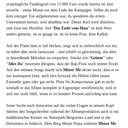
ursprüngliche Fundingziel von 15.000 Euro wurde bereits im Juni
erreicht – einen Monat vor dem Ende der Kampagne. Selbst als noch
kein einziger Ton aufgenommen war, da spendeten die ersten
Unterstützer bereits, weil absehbar war: Dieser Kerl wird abliefern,
und zwar mit Herzblut. Auf “
Das Ende vom Hass
” ist kein Wort
anders gemeint, als es gesagt ist, da ist keine Pose, kein Kalkül.
Auf der Platte lässt er tief blicken, zeigt sich so zerbrechlich wie nie,
ist dabei aber nicht larmoyant – und schafft es gleichzeitig, das alles
in hinreißende Melodien zu verpacken. Stücke wie “
Geister
” oder
“
Alles Da
” beweisen übrigens, dass der Rap-Flow noch immer flockt.
Auf den intimen Songs macht sich
Mister Me
derart nackt, dass er es
nur konsequent fand, auch fürs Artwork die Hüllen fallen lassen.
Entweder ganz oder gar nicht. Platz für Kompromisse gab es nicht,
weshalb er das Album komplett in Eigenregie veröffentlicht, weil er
sich nur wohl fühlt, wenn er zu hundert Prozent aufrichtig sein kann.
Seine Suche nach Antworten auf die vielen Fragen in seinem Kopf
führten den Songschreiber während der Albumproduktion auch in ein
buddhistisches Kloster im Naturpark Bergisches Land und in die
Dolomiten in Südtirol. Dem Berg Monte Piana widmete
Mister Me