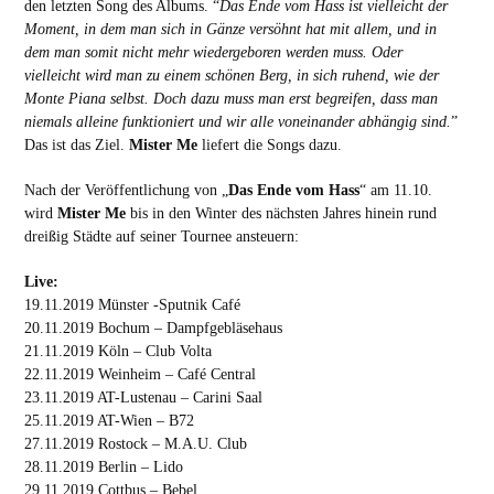
den letzten Song des Albums. “
Das Ende vom Hass ist vielleicht der
Moment, in dem man sich in Gänze versöhnt hat mit allem, und in
dem man somit nicht mehr wiedergeboren werden muss. Oder
vielleicht wird man zu einem schönen Berg, in sich ruhend, wie der
Monte Piana selbst. Doch dazu muss man erst begreifen, dass man
niemals alleine funktioniert und wir alle voneinander abhängig sind.
”
Das ist das Ziel.
Mister Me
liefert die Songs dazu.
Nach der Veröffentlichung von „
Das Ende vom Hass
“ am 11.10.
wird
Mister Me
bis in den Winter des nächsten Jahres hinein rund
dreißig Städte auf seiner Tournee ansteuern:
Live:
19.11.2019 Münster -Sputnik Café
20.11.2019 Bochum – Dampfgebläsehaus
21.11.2019 Köln – Club Volta
22.11.2019 Weinheim – Café Central
23.11.2019 AT-Lustenau – Carini Saal
25.11.2019 AT-Wien – B72
27.11.2019 Rostock – M.A.U. Club
28.11.2019 Berlin – Lido
29.11.2019 Cottbus – Bebel