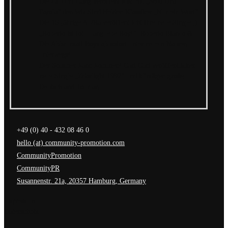
Die Crucchi Gang veröffentlicht mit „Solo Una
Parola“ den Wir Sind Helden Klassiker „Nur ein Wort“
Die 16-jährige Au/Ra veröffentlicht ihre neue Single ;)
„Roberto ist tot – lang lebe Roy!“: Roberto Bianco &
Die Abbrunzati Boys ab sofort unter neuem Namen
unterwegs!
Der Sommer kann kommen! Cari Cari veröffentlichen
neue Single „Zdarlight 1992“ und kündigen große
Deutschland Tour an
+49 (0) 40 - 432 08 46 0
hello (at) community-promotion.com
CommunityPromotion
CommunityPR
Susannenstr. 21a, 20357 Hamburg, Germany
Impressum
Datenschutz