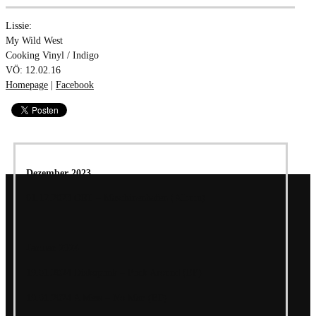
Lissie:
My Wild West
Cooking Vinyl / Indigo
VÖ: 12.02.16
Homepage
|
Facebook
Dezember 2023
01.12.2023 ORT – Maschinenhafen (Album)
Januar 2024
19.01.2024 Diskopunk – Fuck Around (EP)
19.01.2024 A Mess – No Man (EP)