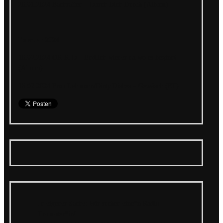
26.01.2024 Bachratten – Durch Dich Durch (Album)
Februar 2024
16.02.2024 OK KID – Endlich wieder da wo es beginnt
(Album)
16.02.2024 Frau Lehmann/Dirty Dishes – Gewäsch (EP)
In eigener Sache: Wir suchen eine*n Radio
Promoter*in!