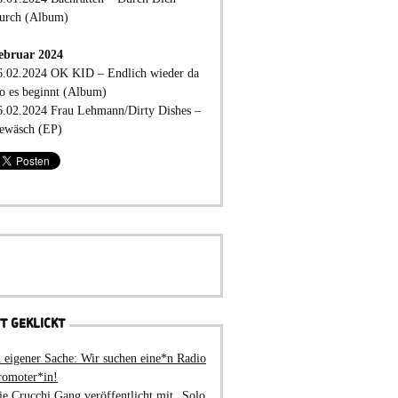
urch (Album)
ebruar 2024
6.02.2024 OK KID – Endlich wieder da
o es beginnt (Album)
6.02.2024 Frau Lehmann/Dirty Dishes –
ewäsch (EP)
T GEKLICKT
n eigener Sache: Wir suchen eine*n Radio
romoter*in!
ie Crucchi Gang veröffentlicht mit „Solo