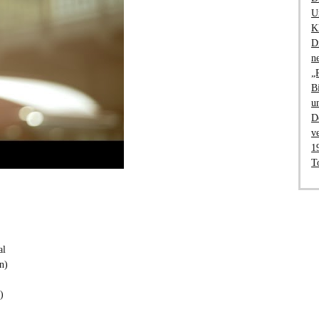
U
K
D
n
„
B
u
D
v
1
T
al
n)
)