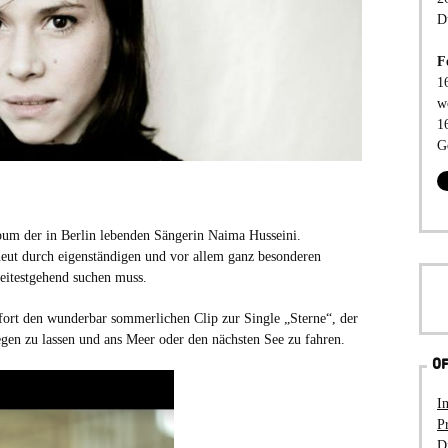
D
F
1
w
1
G
bum der in Berlin lebenden Sängerin Naima Husseini.
eut durch eigenständigen und vor allem ganz besonderen
eitestgehend suchen muss.
ort den wunderbar sommerlichen Clip zur Single „Sterne“, der
egen zu lassen und ans Meer oder den nächsten See zu fahren.
OF
I
P
D