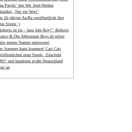
na Parola“ den Wir Sind Helden
lassiker „Nur ein Wort“
ie 16-jährige Au/Ra veröffentlicht ihre
eue Single ;)
Roberto ist tot – lang lebe Roy!“: Roberto
ianco & Die Abbrunzati Boys ab sofort
nter neuem Namen unterwegs!
er Sommer kann kommen! Cari Cari
eröffentlichen neue Single „Zdarlight
992“ und kündigen große Deutschland
our an