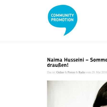
Naima Husseini – Sommerl
draußen!
Das ist:
Online
&
Presse
&
Radio
vom 29. Mai 2016