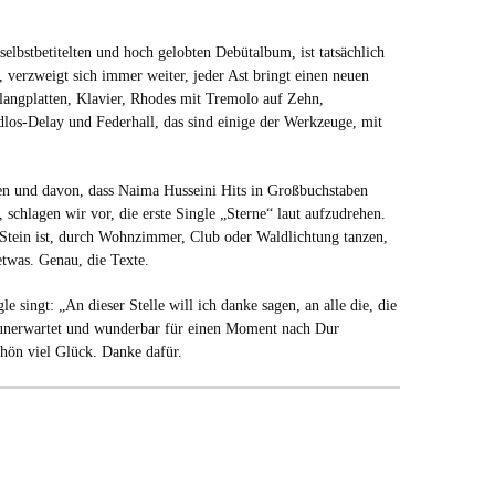
selbstbetitelten und hoch gelobten Debütalbum, ist tatsächlich
 verzweigt sich immer weiter, jeder Ast bringt einen neuen
Klangplatten, Klavier, Rhodes mit Tremolo auf Zehn,
os-Delay und Federhall, das sind einige der Werkzeuge, mit
n und davon, dass Naima Husseini Hits in Großbuchstaben
 schlagen wir vor, die erste Single „Sterne“ laut aufzudrehen.
tein ist, durch Wohnzimmer, Club oder Waldlichtung tanzen,
 etwas. Genau, die Texte.
 singt: „An dieser Stelle will ich danke sagen, an alle die, die
 unerwartet und wunderbar für einen Moment nach Dur
chön viel Glück. Danke dafür.