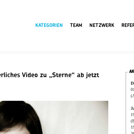
KATEGORIEN
TEAM
NETZWERK
REFE
A
iches Video zu „Sterne“ ab jetzt
D
0
(
J
1
(
1
2