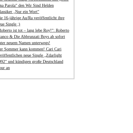
na Parola“ den Wir Sind Helden
lassiker „Nur ein Wort“
ie 16-jährige Au/Ra veröffentlicht ihre
eue Single ;)
Roberto ist tot – lang lebe Roy!“: Roberto
ianco & Die Abbrunzati Boys ab sofort
nter neuem Namen unterwegs!
er Sommer kann kommen! Cari Cari
eröffentlichen neue Single „Zdarlight
992“ und kündigen große Deutschland
our an