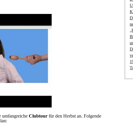
U
K
D
n
„
B
u
D
v
1
T
e umfangreiche
Clubtour
für den Herbst an. Folgende
lan: