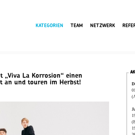
KATEGORIEN
TEAM
NETZWERK
REFE
A
 „Viva La Korrosion“ einen
t an und touren im Herbst!
D
0
(
J
1
(
1
2