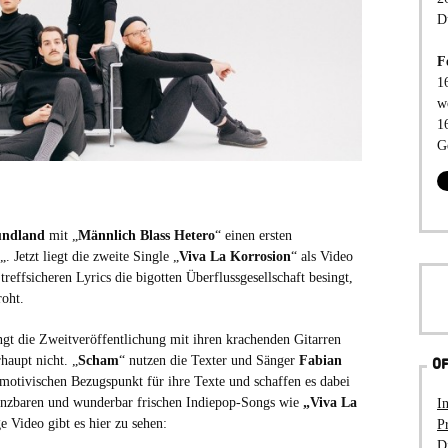
D
F
1
w
1
G
undland
mit „
Männlich Blass Hetero
“ einen ersten
„. Jetzt liegt die zweite Single „
Viva La Korrosion
“ als Video
treffsicheren Lyrics die bigotten Überflussgesellschaft besingt,
roht.
ngt die Zweitveröffentlichung mit ihren krachenden Gitarren
haupt nicht. „
Scham
“ nutzen die Texter und Sänger
Fabian
OF
tmotivischen Bezugspunkt für ihre Texte und schaffen es dabei
tanzbaren und wunderbar frischen Indiepop-Songs wie
„Viva La
I
e Video gibt es hier zu sehen:
P
D