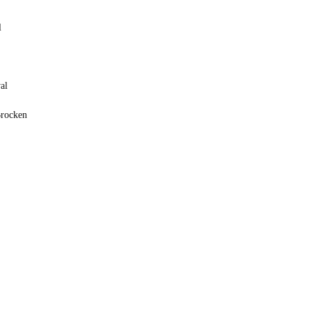
l
al
Brocken