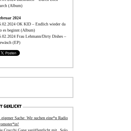
urch (Album)
ebruar 2024
6.02.2024 OK KID – Endlich wieder da
o es beginnt (Album)
6.02.2024 Frau Lehmann/Dirty Dishes –
ewäsch (EP)
T GEKLICKT
n eigener Sache: Wir suchen eine*n Radio
romoter*in!
ie Crucchi Gang veröffentlicht mit „Solo