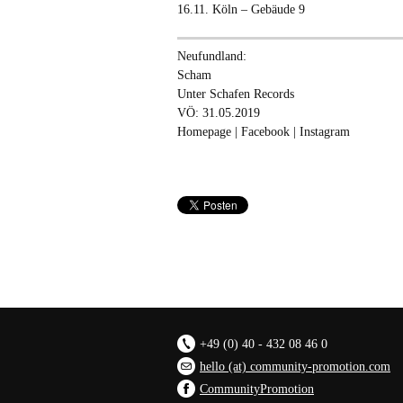
16.11. Köln – Gebäude 9
Neufundland:
Scham
Unter Schafen Records
VÖ: 31.05.2019
Homepage
|
Facebook
|
Instagram
+49 (0) 40 - 432 08 46 0
hello (at) community-promotion.com
CommunityPromotion