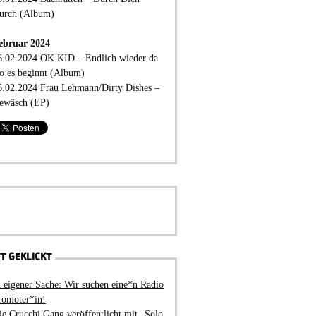
urch (Album)
ebruar 2024
6.02.2024 OK KID – Endlich wieder da
o es beginnt (Album)
6.02.2024 Frau Lehmann/Dirty Dishes –
ewäsch (EP)
T GEKLICKT
n eigener Sache: Wir suchen eine*n Radio
romoter*in!
ie Crucchi Gang veröffentlicht mit „Solo