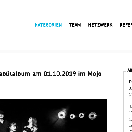
KATEGORIEN
TEAM
NETZWERK
REFE
A
Debütalbum am 01.10.2019 im Mojo
D
0
(
J
1
(
1
2