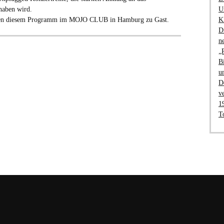
U
haben wird.
K
eben diesem Programm im MOJO CLUB in Hamburg zu Gast.
D
n
„
B
u
D
v
1
T