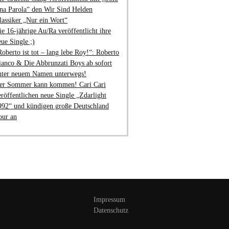
na Parola“ den Wir Sind Helden
lassiker „Nur ein Wort“
ie 16-jährige Au/Ra veröffentlicht ihre
eue Single ;)
Roberto ist tot – lang lebe Roy!“: Roberto
ianco & Die Abbrunzati Boys ab sofort
nter neuem Namen unterwegs!
er Sommer kann kommen! Cari Cari
eröffentlichen neue Single „Zdarlight
992“ und kündigen große Deutschland
our an
Impressum
Datenschutz