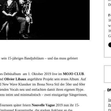
D
F
1
w
1
G
t sein 15-jähriges Bandjubiläum – und das muss gefeiert
teltes Debütalbum am 1. Oktober 2019 live im
MOJO CLUB
.
nd
Olivier Libaux
angeführte Projekt sein erstes Album. Auf
und New Wave Klassiker im Bossa Nova Stil der 50er und 60er
enden Vocals neu und entfachten damit ihren eigenen Hype.
OF
ezu intim und minimalistisch – zwei einzigartige Sängerinnen,
I
P
Tourneen später feiern
Nouvelle Vague
2019 nun ihr 15-
D
 Unplugged Konzertreihe, die starken Anklang an das