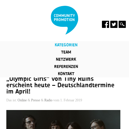
KATEGORIEN
TEAM
NETZWERK
REFERENZEN
KONTAKT
„Olympic Girls“ von Tiny Ruins
erscheint heute – Deutschlandtermine
im April!
Das ist:
Online
&
Presse
&
Radio
vom 1. Februar 2019