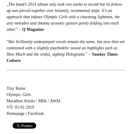
„
The band’s 2014 album only took two weeks to record but its follow-
up was pieced together over leisurely, incremental steps. It’s an
approach that infuses Olympic Girls with a cha
rming
lightness, the
airy melodies and dreamy acoustic guitars gently folding into each
other.
” –
Q Magazine
“
Her brilliantly underplayed vocals remain the same, but now they are
contrasted with a slightly psychedelic sound on highlights such as
How Much and the wisful, sighing Holograms.
” –
Sunday Times
Culture
Tiny Ruins:
Olympic Girls
Marathon Artists / MIlk / AWAL
VÖ: 01.02.2019
Homepage
|
Facebook