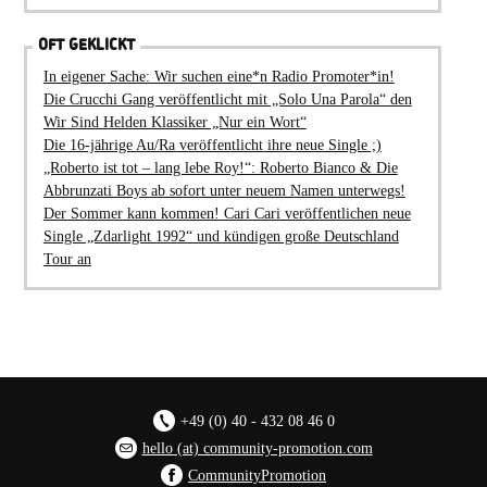
OFT GEKLICKT
In eigener Sache: Wir suchen eine*n Radio Promoter*in!
Die Crucchi Gang veröffentlicht mit „Solo Una Parola“ den
Wir Sind Helden Klassiker „Nur ein Wort“
Die 16-jährige Au/Ra veröffentlicht ihre neue Single ;)
„Roberto ist tot – lang lebe Roy!“: Roberto Bianco & Die
Abbrunzati Boys ab sofort unter neuem Namen unterwegs!
Der Sommer kann kommen! Cari Cari veröffentlichen neue
Single „Zdarlight 1992“ und kündigen große Deutschland
Tour an
+49 (0) 40 - 432 08 46 0
hello (at) community-promotion.com
CommunityPromotion