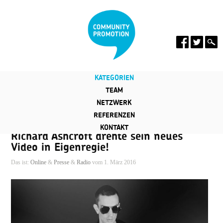
KATEGORIEN
TEAM
NETZWERK
REFERENZEN
KONTAKT
Richard Ashcroft drehte sein neues
Video in Eigenregie!
Das ist:
Online
&
Presse
&
Radio
vom 1. März 2016