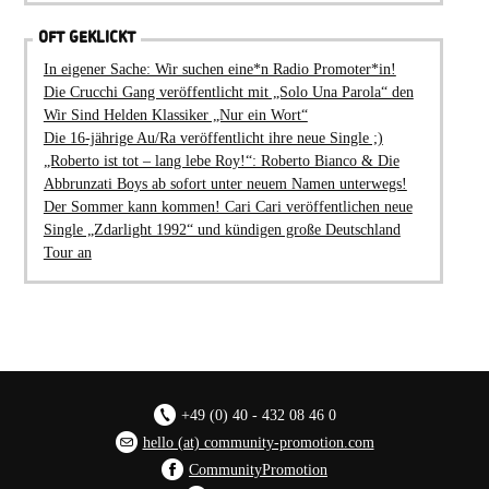
OFT GEKLICKT
In eigener Sache: Wir suchen eine*n Radio Promoter*in!
Die Crucchi Gang veröffentlicht mit „Solo Una Parola“ den
Wir Sind Helden Klassiker „Nur ein Wort“
Die 16-jährige Au/Ra veröffentlicht ihre neue Single ;)
„Roberto ist tot – lang lebe Roy!“: Roberto Bianco & Die
Abbrunzati Boys ab sofort unter neuem Namen unterwegs!
Der Sommer kann kommen! Cari Cari veröffentlichen neue
Single „Zdarlight 1992“ und kündigen große Deutschland
Tour an
+49 (0) 40 - 432 08 46 0
hello (at) community-promotion.com
CommunityPromotion