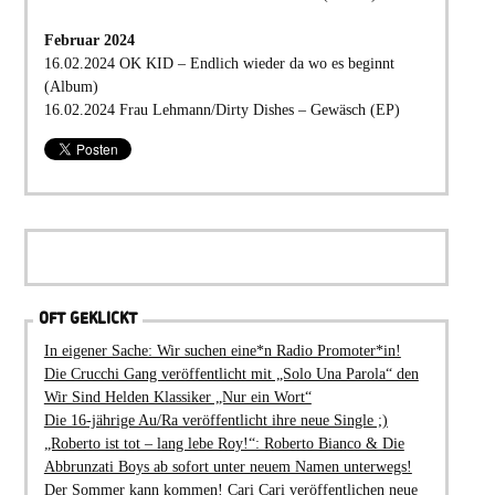
Februar 2024
16.02.2024 OK KID – Endlich wieder da wo es beginnt
(Album)
16.02.2024 Frau Lehmann/Dirty Dishes – Gewäsch (EP)
OFT GEKLICKT
In eigener Sache: Wir suchen eine*n Radio Promoter*in!
Die Crucchi Gang veröffentlicht mit „Solo Una Parola“ den
Wir Sind Helden Klassiker „Nur ein Wort“
Die 16-jährige Au/Ra veröffentlicht ihre neue Single ;)
„Roberto ist tot – lang lebe Roy!“: Roberto Bianco & Die
Abbrunzati Boys ab sofort unter neuem Namen unterwegs!
Der Sommer kann kommen! Cari Cari veröffentlichen neue