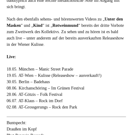
bandtypisch auch eine leichte melancholische Note im Abgang mit
sich bringt.
Nach den ebenfalls sehens- und hörenswerten Videos zu „
Unter den
Masken
“ und „
Kind
“ ist „
Rotweinmund
“ bereits der dritte Vorbote
zum Zweitwerk des Kollektivs. Zu sehen und zu hören ist es bald
auch live – unter anderem auf der bereits ausverkauften Releaseshow
in der Wiener Kulisse.
Live:
18.05. München – Manic Street Parade
19.05. AT-Wien – Kulisse (Releaseshow – ausverkauft!)
30.05. Berlin – Badehaus
08.06. Kirchanschöring – Im Grünen Festival
28.06. AT-Götzis – Folk Festival
06.07. AT-Klaus – Rock im Dorf
02.08. AT-Grossgerungs – Rock den Park
Buntspecht:
Draußen im Kopf