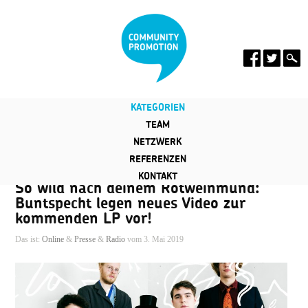
KATEGORIEN
TEAM
NETZWERK
REFERENZEN
KONTAKT
So wild nach deinem Rotweinmund:
Buntspecht legen neues Video zur
kommenden LP vor!
Das ist:
Online
&
Presse
&
Radio
vom 3. Mai 2019