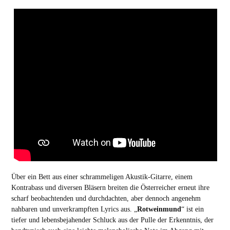
Über ein Bett aus einer schrammeligen Akustik-Gitarre, einem
Kontrabass und diversen Bläsern breiten die Österreicher erneut ihre
scharf beobachtenden und durchdachten, aber dennoch angenehm
nahbaren und unverkrampften Lyrics aus. „
Rotweinmund
“ ist ein
tiefer und lebensbejahender Schluck aus der Pulle der Erkenntnis, der