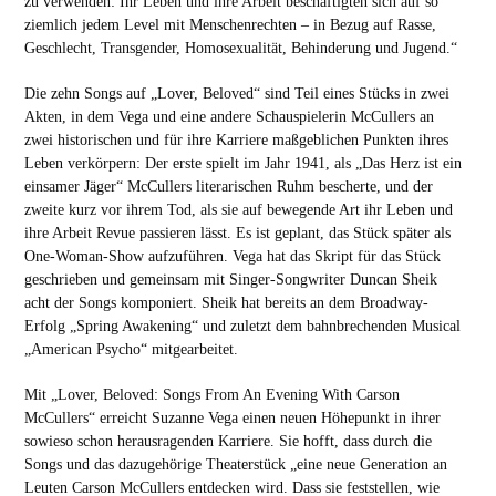
zu verwenden: Ihr Leben und ihre Arbeit beschäftigten sich auf so
ziemlich jedem Level mit Menschenrechten – in Bezug auf Rasse,
Geschlecht, Transgender, Homosexualität, Behinderung und Jugend.“
Die zehn Songs auf „Lover, Beloved“ sind Teil eines Stücks in zwei
Akten, in dem Vega und eine andere Schauspielerin McCullers an
zwei historischen und für ihre Karriere maßgeblichen Punkten ihres
Leben verkörpern: Der erste spielt im Jahr 1941, als „Das Herz ist ein
einsamer Jäger“ McCullers literarischen Ruhm bescherte, und der
zweite kurz vor ihrem Tod, als sie auf bewegende Art ihr Leben und
ihre Arbeit Revue passieren lässt. Es ist geplant, das Stück später als
One-Woman-Show aufzuführen. Vega hat das Skript für das Stück
geschrieben und gemeinsam mit Singer-Songwriter Duncan Sheik
acht der Songs komponiert. Sheik hat bereits an dem Broadway-
Erfolg „Spring Awakening“ und zuletzt dem bahnbrechenden Musical
„American Psycho“ mitgearbeitet.
Mit „Lover, Beloved: Songs From An Evening With Carson
McCullers“ erreicht Suzanne Vega einen neuen Höhepunkt in ihrer
sowieso schon herausragenden Karriere. Sie hofft, dass durch die
Songs und das dazugehörige Theaterstück „eine neue Generation an
Leuten Carson McCullers entdecken wird. Dass sie feststellen, wie