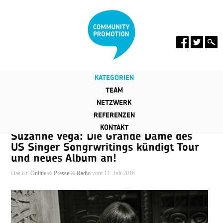
KATEGORIEN
TEAM
NETZWERK
REFERENZEN
KONTAKT
Suzanne Vega: Die Grande Dame des
US Singer Songrwritings kündigt Tour
und neues Album an!
Das ist:
Online
&
Presse
&
Radio
vom 11. Juli 2016