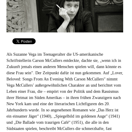
Als Suzanne Vega im Teenageralter die US-amerikanische
Schriftstellerin Carson McCullers entdeckte, dachte sie, „wenn ich in
Zukunft jemals einen anderen Menschen spielen will, dann könnte es
diese Frau sein“. Der Zeitpunkt dafür ist nun gekommen. Auf „Lover,
Beloved: Songs From An Evening With Carson McCullers“ nimmt
Vega McCullers’ außergewöhnlichen Charakter an und berichtet vom
Leben einer Frau, die – empört von der Politik und dem Rassismus
ihrer Heimat im Süden Amerikas – in ihren frühen Zwanzigern nach
New York kam und eine der literarischen Lichtfiguren des 20.
Jahrhunderts wurde. In so angesehenen Romanen wie „Das Herz ist
ein einsamer Jäger“ (1940), „Spiegelbild im goldenen Auge“ (1941)
und „Die Ballade vom traurigen Café“ (1951), die alle in den
Südstaaten spielen, beschreibt McCullers die schmerzhafte, fast