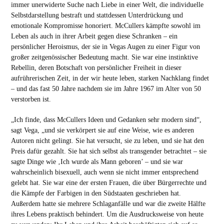
immer unerwiderte Suche nach Liebe in einer Welt, die individuelle
Selbstdarstellung bestraft und stattdessen Unterdrückung und
emotionale Kompromisse honoriert. McCullers kämpfte sowohl im
Leben als auch in ihrer Arbeit gegen diese Schranken – ein
persönlicher Heroismus, der sie in Vegas Augen zu einer Figur von
großer zeitgenössischer Bedeutung macht. Sie war eine instinktive
Rebellin, deren Botschaft von persönlicher Freiheit in dieser
aufrührerischen Zeit, in der wir heute leben, starken Nachklang findet
– und das fast 50 Jahre nachdem sie im Jahre 1967 im Alter von 50
verstorben ist.
„Ich finde, dass McCullers Ideen und Gedanken sehr modern sind“,
sagt Vega, „und sie verkörpert sie auf eine Weise, wie es anderen
Autoren nicht gelingt. Sie hat versucht, sie zu leben, und sie hat den
Preis dafür gezahlt. Sie hat sich selbst als transgender betrachtet – sie
sagte Dinge wie ‚Ich wurde als Mann geboren’ – und sie war
wahrscheinlich bisexuell, auch wenn sie nicht immer entsprechend
gelebt hat. Sie war eine der ersten Frauen, die über Bürgerrechte und
die Kämpfe der Farbigen in den Südstaaten geschrieben hat.
Außerdem hatte sie mehrere Schlaganfälle und war die zweite Hälfte
ihres Lebens praktisch behindert. Um die Ausdrucksweise von heute