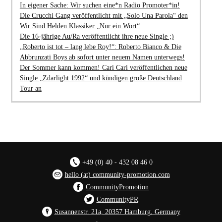
In eigener Sache: Wir suchen eine*n Radio Promoter*in!
Die Crucchi Gang veröffentlicht mit „Solo Una Parola“ den
Wir Sind Helden Klassiker „Nur ein Wort“
Die 16-jährige Au/Ra veröffentlicht ihre neue Single ;)
„Roberto ist tot – lang lebe Roy!“: Roberto Bianco & Die
Abbrunzati Boys ab sofort unter neuem Namen unterwegs!
Der Sommer kann kommen! Cari Cari veröffentlichen neue
Single „Zdarlight 1992“ und kündigen große Deutschland
Tour an
+49 (0) 40 - 432 08 46 0
hello (at) community-promotion.com
CommunityPromotion
CommunityPR
Susannenstr. 21a, 20357 Hamburg, Germany