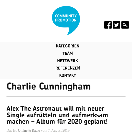
KATEGORIEN
TEAM
NETZWERK
REFERENZEN
KONTAKT
Charlie Cunningham
Alex The Astronaut will mit neuer
Single aufrütteln und aufmerksam
machen – Album für 2020 geplant!
Das ist:
Online
&
Radio
vom 7. August 2019