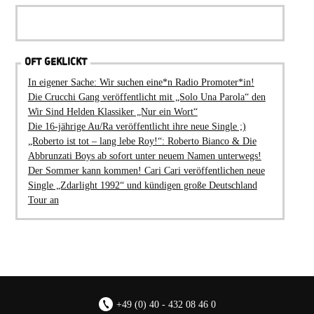
OFT GEKLICKT
In eigener Sache: Wir suchen eine*n Radio Promoter*in!
Die Crucchi Gang veröffentlicht mit „Solo Una Parola“ den
Wir Sind Helden Klassiker „Nur ein Wort“
Die 16-jährige Au/Ra veröffentlicht ihre neue Single ;)
„Roberto ist tot – lang lebe Roy!“: Roberto Bianco & Die
Abbrunzati Boys ab sofort unter neuem Namen unterwegs!
Der Sommer kann kommen! Cari Cari veröffentlichen neue
Single „Zdarlight 1992“ und kündigen große Deutschland
Tour an
+49 (0) 40 - 432 08 46 0