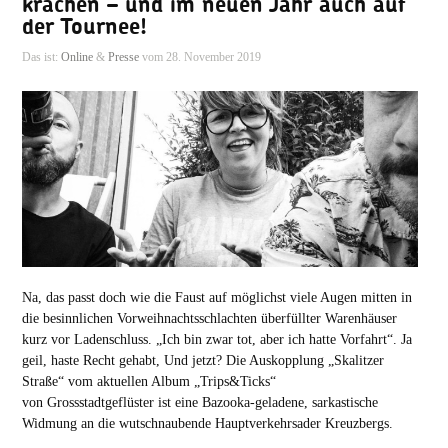
krachen – und im neuen Jahr auch auf
der Tournee!
Das ist:
Online
&
Presse
vom 28. November 2019
Na, das passt doch wie die Faust auf möglichst viele Augen mitten in
die besinnlichen Vorweihnachtsschlachten überfüllter Warenhäuser
kurz vor Ladenschluss. „Ich bin zwar tot, aber ich hatte Vorfahrt“. Ja
geil, haste Recht gehabt, Und jetzt? Die Auskopplung „Skalitzer
Straße“ vom aktuellen Album „Trips&Ticks“
von Grossstadtgeflüster ist eine Bazooka-geladene, sarkastische
Widmung an die wutschnaubende Hauptverkehrsader Kreuzbergs.