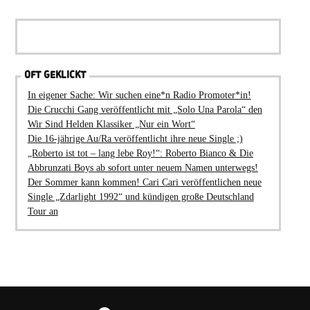
OFT GEKLICKT
In eigener Sache: Wir suchen eine*n Radio Promoter*in!
Die Crucchi Gang veröffentlicht mit „Solo Una Parola“ den
Wir Sind Helden Klassiker „Nur ein Wort“
Die 16-jährige Au/Ra veröffentlicht ihre neue Single ;)
„Roberto ist tot – lang lebe Roy!“: Roberto Bianco & Die
Abbrunzati Boys ab sofort unter neuem Namen unterwegs!
Der Sommer kann kommen! Cari Cari veröffentlichen neue
Single „Zdarlight 1992“ und kündigen große Deutschland
Tour an