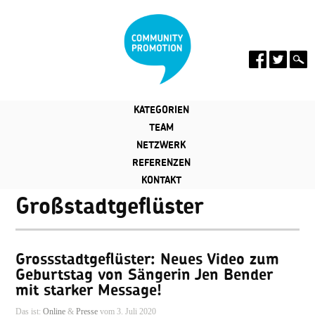
KATEGORIEN
TEAM
NETZWERK
REFERENZEN
KONTAKT
Großstadtgeflüster
Grossstadtgeflüster: Neues Video zum
Geburtstag von Sängerin Jen Bender
mit starker Message!
Das ist:
Online
&
Presse
vom 3. Juli 2020