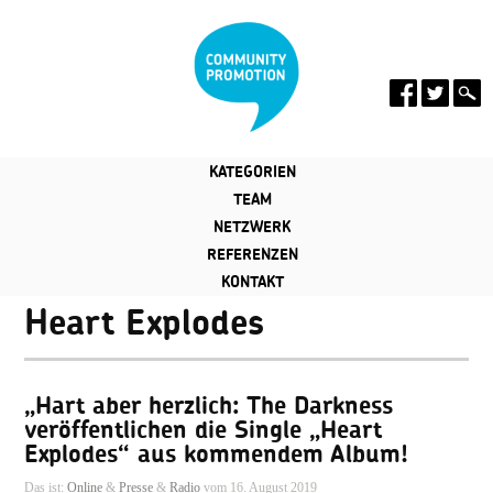
KATEGORIEN
TEAM
NETZWERK
REFERENZEN
KONTAKT
Heart Explodes
„Hart aber herzlich: The Darkness
veröffentlichen die Single „Heart
Explodes“ aus kommendem Album!
Das ist:
Online
&
Presse
&
Radio
vom 16. August 2019