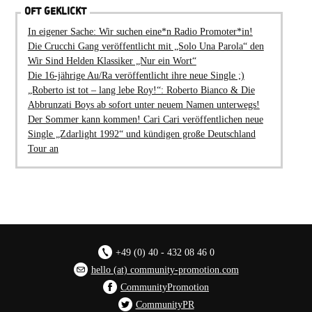
OFT GEKLICKT
In eigener Sache: Wir suchen eine*n Radio Promoter*in!
Die Crucchi Gang veröffentlicht mit „Solo Una Parola“ den
Wir Sind Helden Klassiker „Nur ein Wort“
Die 16-jährige Au/Ra veröffentlicht ihre neue Single ;)
„Roberto ist tot – lang lebe Roy!“: Roberto Bianco & Die
Abbrunzati Boys ab sofort unter neuem Namen unterwegs!
Der Sommer kann kommen! Cari Cari veröffentlichen neue
Single „Zdarlight 1992“ und kündigen große Deutschland
Tour an
+49 (0) 40 - 432 08 46 0
hello (at) community-promotion.com
CommunityPromotion
CommunityPR