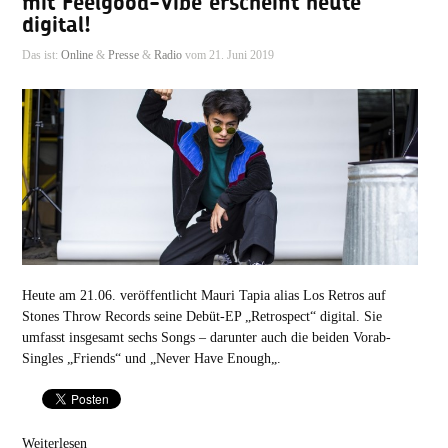
mit Feelgood-Vibe erscheint heute
digital!
Das ist:
Online
&
Presse
&
Radio
vom 21. Juni 2019
Heute am 21.06. veröffentlicht Mauri Tapia alias Los Retros auf
Stones Throw Records seine Debüt-EP „Retrospect“ digital. Sie
umfasst insgesamt sechs Songs – darunter auch die beiden Vorab-
Singles „Friends“ und „Never Have Enough„.
Weiterlesen