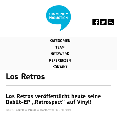
KATEGORIEN
TEAM
NETZWERK
REFERENZEN
KONTAKT
Los Retros
Los Retros veröffentlicht heute seine
Debüt-EP „Retrospect“ auf Vinyl!
Das ist:
Online
&
Presse
&
Radio
vom 26. Juli 2019