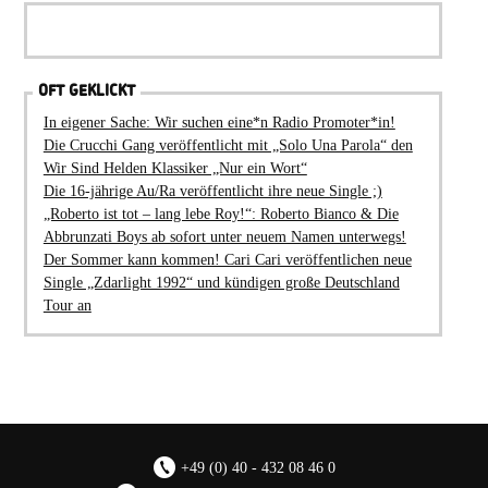
OFT GEKLICKT
In eigener Sache: Wir suchen eine*n Radio Promoter*in!
Die Crucchi Gang veröffentlicht mit „Solo Una Parola“ den
Wir Sind Helden Klassiker „Nur ein Wort“
Die 16-jährige Au/Ra veröffentlicht ihre neue Single ;)
„Roberto ist tot – lang lebe Roy!“: Roberto Bianco & Die
Abbrunzati Boys ab sofort unter neuem Namen unterwegs!
Der Sommer kann kommen! Cari Cari veröffentlichen neue
Single „Zdarlight 1992“ und kündigen große Deutschland
Tour an
+49 (0) 40 - 432 08 46 0