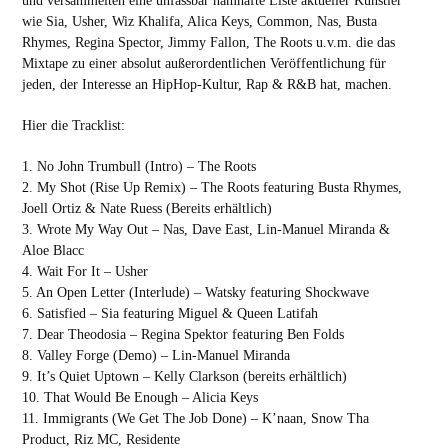
und versammelten eine unfassbar namhafte Liste aktueller Künstler
wie Sia, Usher, Wiz Khalifa, Alica Keys, Common, Nas, Busta
Rhymes, Regina Spector, Jimmy Fallon, The Roots u.v.m. die das
Mixtape zu einer absolut außerordentlichen Veröffentlichung für
jeden, der Interesse an HipHop-Kultur, Rap & R&B hat, machen.
Hier die Tracklist:
1. No John Trumbull (Intro) – The Roots
2. My Shot (Rise Up Remix) – The Roots featuring Busta Rhymes,
Joell Ortiz & Nate Ruess (Bereits erhältlich)
3. Wrote My Way Out – Nas, Dave East, Lin-Manuel Miranda &
Aloe Blacc
4. Wait For It – Usher
5. An Open Letter (Interlude) – Watsky featuring Shockwave
6. Satisfied – Sia featuring Miguel & Queen Latifah
7. Dear Theodosia – Regina Spektor featuring Ben Folds
8. Valley Forge (Demo) – Lin-Manuel Miranda
9. It’s Quiet Uptown – Kelly Clarkson (bereits erhältlich)
10. That Would Be Enough – Alicia Keys
11. Immigrants (We Get The Job Done) – K’naan, Snow Tha
Product, Riz MC, Residente