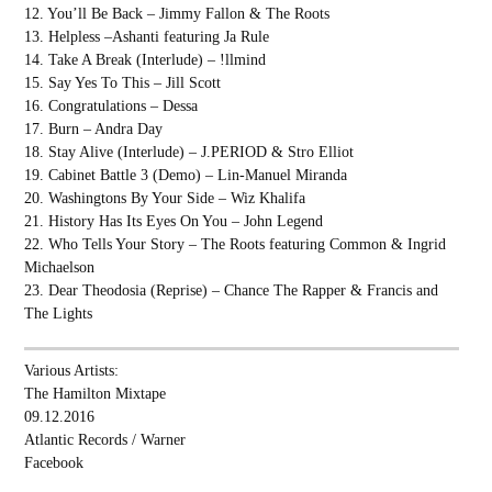
12. You’ll Be Back – Jimmy Fallon & The Roots
13. Helpless –Ashanti featuring Ja Rule
14. Take A Break (Interlude) – !llmind
15. Say Yes To This – Jill Scott
16. Congratulations – Dessa
17. Burn – Andra Day
18. Stay Alive (Interlude) – J.PERIOD & Stro Elliot
19. Cabinet Battle 3 (Demo) – Lin-Manuel Miranda
20. Washingtons By Your Side – Wiz Khalifa
21. History Has Its Eyes On You – John Legend
22. Who Tells Your Story – The Roots featuring Common & Ingrid
Michaelson
23. Dear Theodosia (Reprise) – Chance The Rapper & Francis and
The Lights
Various Artists:
The Hamilton Mixtape
09.12.2016
Atlantic Records / Warner
Facebook