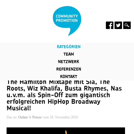
KATEGORIEN
TEAM
NETZWERK
REFERENZEN
KONTAKT
The Hamilton Mixtape mit Sia, The
Roots, Wiz Khalifa, Busta Rhymes, Nas
u.v.m. als Spin-Off zum gigantisch
erfolgreichen HipHop Broadway
Musical!
Das ist:
Online
&
Presse
vom 18. November 2016