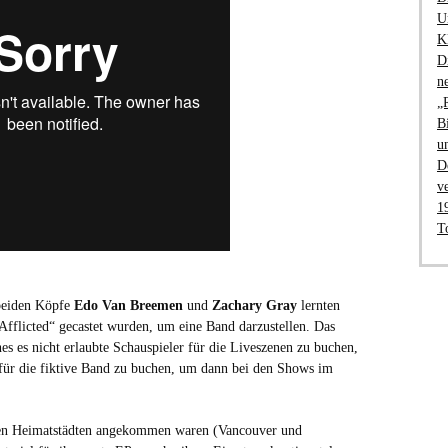
U
K
D
n
„
B
u
D
v
1
T
 beiden Köpfe
Edo Van Breemen
und
Zachary Gray
lernten
Afflicted“ gecastet wurden, um eine Band darzustellen. Das
s es nicht erlaubte Schauspieler für die Liveszenen zu buchen,
für die fiktive Band zu buchen, um dann bei den Shows im
hren Heimatstädten angekommen waren (Vancouver und