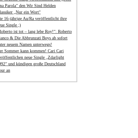
na Parola“ den Wir Sind Helden
lassiker „Nur ein Wort“
ie 16-jährige Au/Ra veröffentlicht ihre
eue Single ;)
Roberto ist tot – lang lebe Roy!“: Roberto
ianco & Die Abbrunzati Boys ab sofort
nter neuem Namen unterwegs!
er Sommer kann kommen! Cari Cari
eröffentlichen neue Single „Zdarlight
992“ und kündigen große Deutschland
our an