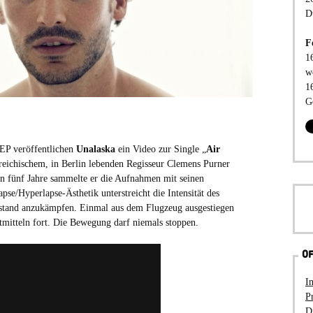
D
F
1
w
1
G
n EP veröffentlichen
Unalaska
ein Video zur Single „
Air
reichischem, in Berlin lebenden Regisseur Clemens Purner
ten fünf Jahre sammelte er die Aufnahmen mit seinen
se/Hyperlapse-Ästhetik unterstreicht die Intensität des
llstand anzukämpfen. Einmal aus dem Flugzeug ausgestiegen
rtmitteln fort. Die Bewegung darf niemals stoppen.
OF
I
P
D