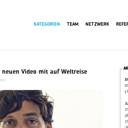
KATEGORIEN
TEAM
NETZWERK
REFE
A
neuen Video mit auf Weltreise
D
2015
0
(
J
1
(
1
2