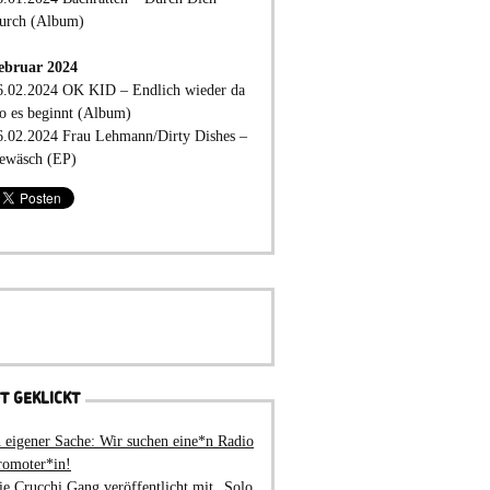
urch (Album)
ebruar 2024
6.02.2024 OK KID – Endlich wieder da
o es beginnt (Album)
6.02.2024 Frau Lehmann/Dirty Dishes –
ewäsch (EP)
T GEKLICKT
n eigener Sache: Wir suchen eine*n Radio
romoter*in!
ie Crucchi Gang veröffentlicht mit „Solo