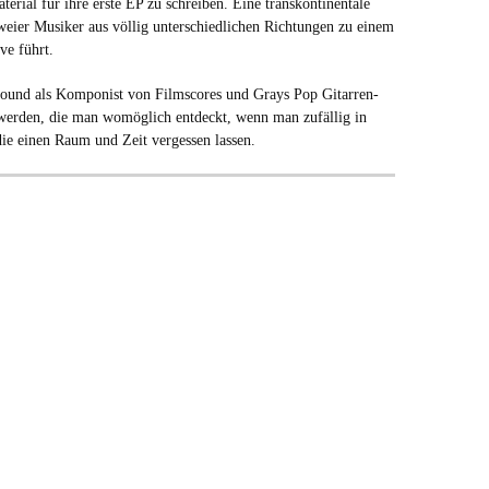
terial für ihre erste EP zu schreiben. Eine transkontinentale
eier Musiker aus völlig unterschiedlichen Richtungen zu einem
ve führt.
und als Komponist von Filmscores und Grays Pop Gitarren-
 werden, die man womöglich entdeckt, wenn man zufällig in
 die einen Raum und Zeit vergessen lassen.