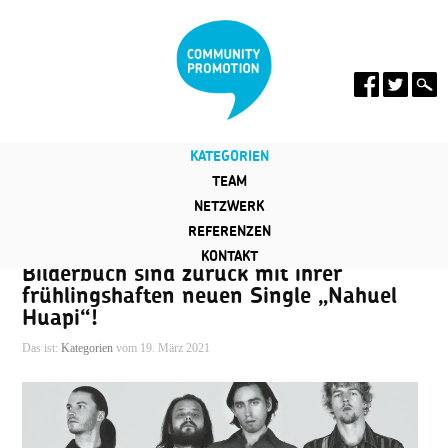
KATEGORIEN
TEAM
NETZWERK
REFERENZEN
KONTAKT
Bilderbuch sind zurück mit ihrer
frühlingshaften neuen Single „Nahuel
Huapi“!
Das ist:
Kategorien
vom 19. März 2021