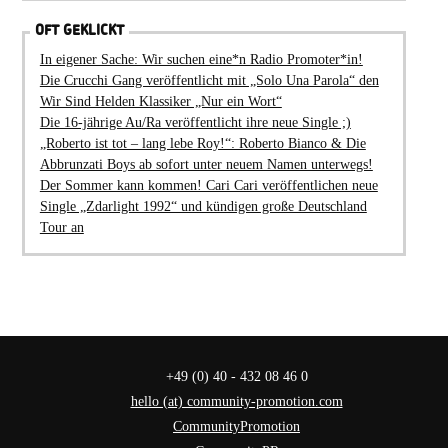
OFT GEKLICKT
In eigener Sache: Wir suchen eine*n Radio Promoter*in!
Die Crucchi Gang veröffentlicht mit „Solo Una Parola“ den
Wir Sind Helden Klassiker „Nur ein Wort“
Die 16-jährige Au/Ra veröffentlicht ihre neue Single ;)
„Roberto ist tot – lang lebe Roy!“: Roberto Bianco & Die
Abbrunzati Boys ab sofort unter neuem Namen unterwegs!
Der Sommer kann kommen! Cari Cari veröffentlichen neue
Single „Zdarlight 1992“ und kündigen große Deutschland
Tour an
+49 (0) 40 - 432 08 46 0
hello (at) community-promotion.com
CommunityPromotion