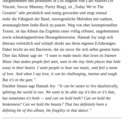
Aufgenommen und produziert in Los Angeles von Lars Stalfors (St.
Vincent, Soccer Mummy, Purity Ring), ist „Today We’re The
Greatest“ sehr persönlich und mutig geworden und zeigt einmal
mehr die Fähigkeit der Band, unvergessliche Melodien mit rauhem,
arenatauglichem Indie-Rock zu paaren. Weg von eher konzeptionellen
Texten, ist das Album das Ergebnis einer völlig offenen, ungehemmten
sowie scheuklappenfreien Herangehensweise. Hannah Joy
zeigt sich
überaus verletzlich und schöpft direkt aus ihren eigenen Erfahrungen.
Dabei bricht sie mit Barrieren, die sie zuvor für sich selbst gesetzt hatte.
Über das Album sagt sie:
“I want to make music that loves its listener.
Music that makes people feel seen, seen in the tiny little places that hide
away in their hearts. I want people to hear our music, and feel a sense
of love. And when I say love, it can be challenging, intense and tough.
But it’s in the guts.”
Darüber hinaus sagt Hannah Joy:
“It can be easier to live dualistically,
splitting the world in two. We want to be able say it’s this or it’s that,
but sometimes it’s both — and can we hold both? Can we hold the
brokenness? Can we hold the beauty? That has definitely been a
defining bit of this album, the fragility in that dance.”