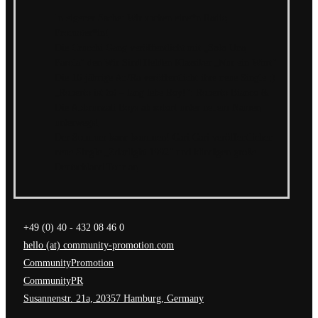
In eigener Sache: Wir suchen eine*n Radio
Promoter*in!
Die Crucchi Gang veröffentlicht mit „Solo Una
Parola“ den Wir Sind Helden Klassiker „Nur ein Wort“
Die 16-jährige Au/Ra veröffentlicht ihre neue Single ;)
„Roberto ist tot – lang lebe Roy!“: Roberto Bianco &
Die Abbrunzati Boys ab sofort unter neuem Namen
unterwegs!
Der Sommer kann kommen! Cari Cari veröffentlichen
neue Single „Zdarlight 1992“ und kündigen große
Deutschland Tour an
+49 (0) 40 - 432 08 46 0
hello (at) community-promotion.com
CommunityPromotion
CommunityPR
Susannenstr. 21a, 20357 Hamburg, Germany