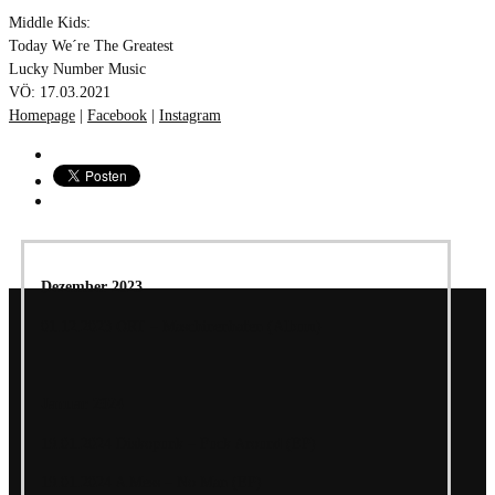
Middle Kids:
Today We´re The Greatest
Lucky Number Music
VÖ: 17.03.2021
Homepage
|
Facebook
|
Instagram
Dezember 2023
01.12.2023 ORT – Maschinenhafen (Album)
Januar 2024
19.01.2024 Diskopunk – Fuck Around (EP)
19.01.2024 A Mess – No Man (EP)