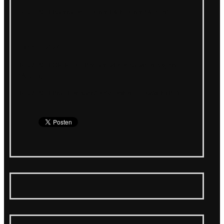
26.01.2024 Bachratten – Durch Dich Durch (Album)
Februar 2024
16.02.2024 OK KID – Endlich wieder da wo es beginnt
(Album)
16.02.2024 Frau Lehmann/Dirty Dishes – Gewäsch (EP)