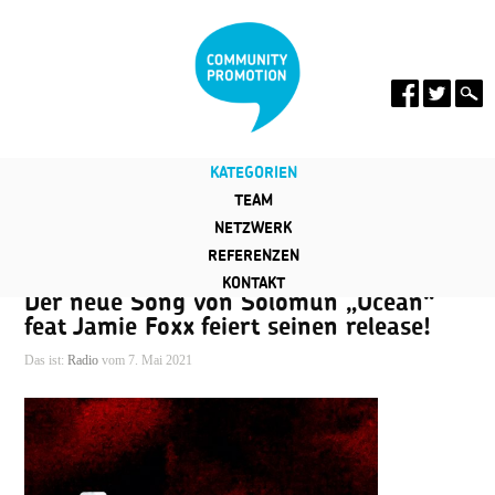
KATEGORIEN
TEAM
NETZWERK
REFERENZEN
KONTAKT
Der neue Song von Solomun „Ocean“
feat Jamie Foxx feiert seinen release!
Das ist:
Radio
vom 7. Mai 2021