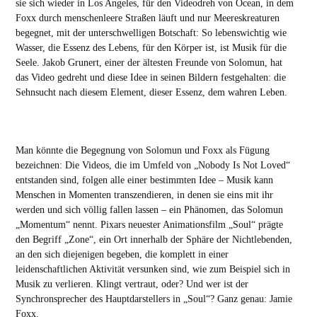
sie sich wieder in Los Angeles, für den Videodreh von Ocean, in dem
Foxx durch menschenleere Straßen läuft und nur Meereskreaturen
begegnet, mit der unterschwelligen Botschaft: So lebenswichtig wie
Wasser, die Essenz des Lebens, für den Körper ist, ist Musik für die
Seele. Jakob Grunert, einer der ältesten Freunde von Solomun, hat
das Video gedreht und diese Idee in seinen Bildern festgehalten: die
Sehnsucht nach diesem Element, dieser Essenz, dem wahren Leben.
Man könnte die Begegnung von Solomun und Foxx als Fügung
bezeichnen: Die Videos, die im Umfeld von „Nobody Is Not Loved“
entstanden sind, folgen alle einer bestimmten Idee – Musik kann
Menschen in Momenten transzendieren, in denen sie eins mit ihr
werden und sich völlig fallen lassen – ein Phänomen, das Solomun
„Momentum“ nennt. Pixars neuester Animationsfilm „Soul“ prägte
den Begriff „Zone“, ein Ort innerhalb der Sphäre der Nichtlebenden,
an den sich diejenigen begeben, die komplett in einer
leidenschaftlichen Aktivität versunken sind, wie zum Beispiel sich in
Musik zu verlieren. Klingt vertraut, oder? Und wer ist der
Synchronsprecher des Hauptdarstellers in „Soul“? Ganz genau: Jamie
Foxx.