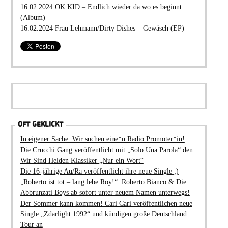
16.02.2024 OK KID – Endlich wieder da wo es beginnt
(Album)
16.02.2024 Frau Lehmann/Dirty Dishes – Gewäsch (EP)
OFT GEKLICKT
In eigener Sache: Wir suchen eine*n Radio Promoter*in!
Die Crucchi Gang veröffentlicht mit „Solo Una Parola“ den
Wir Sind Helden Klassiker „Nur ein Wort“
Die 16-jährige Au/Ra veröffentlicht ihre neue Single ;)
„Roberto ist tot – lang lebe Roy!“: Roberto Bianco & Die
Abbrunzati Boys ab sofort unter neuem Namen unterwegs!
Der Sommer kann kommen! Cari Cari veröffentlichen neue
Single „Zdarlight 1992“ und kündigen große Deutschland
Tour an