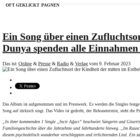
AKTUELLE KAMPAGNEN
OFT GEKLICKT
Ein Song über einen Zufluchtsor
Dunya spenden alle Einnahmen 
Das ist:
Online
&
Presse
&
Radio
&
Verlag
vom 9. Februar 2023
Das Album ist aufgenommen und im Presswerk. Es werden die Singles festgele
Song auf türkisch singt. Das Video ist gedreht, der Releasetermin, steht die 
„In ihrer kommenden 1 Single „Incir Ağacı‟ beschwört Sängerin und Gitarris
Familiengeschichte über die Jahrzehnte und Jahrhunderte hinweg. „Im Rauschen
diesem psychedelisch wunderbar verschleppten und irrlichternden Lied. Ein za