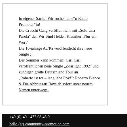
In eigener Sache: Wir suchen eine*n Radio
Promoter*in!
Die Crucchi Gang veröffentlicht mit „Solo Una
Parola“ den Wir Sind Helden Klassiker „Nur ein
Wort“
Die 16-jährige Au/Ra veröffentlicht ihre neue
Single ;)
Der Sommer kann kommen! Cari Cari
veröffentlichen neue Single „Zdarlight 1992“ und
kündigen große Deutschland Tour an
„Roberto ist tot – lang lebe Roy!“: Roberto Bianco
& Die Abbrunzati Boys ab sofort unter neuem
Namen unterwegs!
+49 (0) 40 - 432 08 46 0
hello (at) community-promotion.com