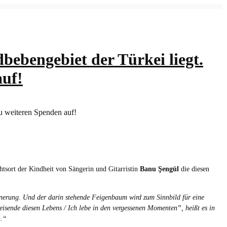
NETZWERK
REFERENZEN
KONTAKT
bebengebiet der Türkei liegt.
auf!
tsort der Kindheit von Sängerin und Gitarristin
Banu Şengül
die diesen
nnerung. Und der darin stehende Feigenbaum wird zum Sinnbild für eine
eisende diesen Lebens / Ich lebe in den vergessenen Momenten‟, heißt es in
n.“