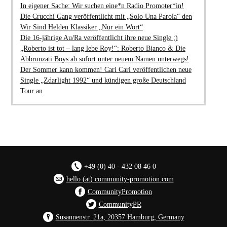
In eigener Sache: Wir suchen eine*n Radio Promoter*in!
Die Crucchi Gang veröffentlicht mit „Solo Una Parola“ den
Wir Sind Helden Klassiker „Nur ein Wort“
Die 16-jährige Au/Ra veröffentlicht ihre neue Single ;)
„Roberto ist tot – lang lebe Roy!“: Roberto Bianco & Die
Abbrunzati Boys ab sofort unter neuem Namen unterwegs!
Der Sommer kann kommen! Cari Cari veröffentlichen neue
Single „Zdarlight 1992“ und kündigen große Deutschland
Tour an
+49 (0) 40 - 432 08 46 0
hello (at) community-promotion.com
CommunityPromotion
CommunityPR
Susannenstr. 21a, 20357 Hamburg, Germany