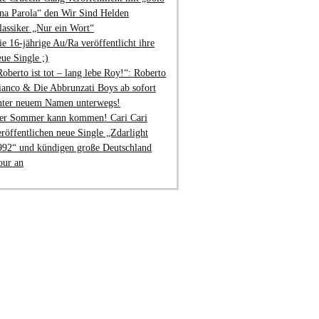
na Parola“ den Wir Sind Helden
lassiker „Nur ein Wort“
ie 16-jährige Au/Ra veröffentlicht ihre
eue Single ;)
Roberto ist tot – lang lebe Roy!“: Roberto
ianco & Die Abbrunzati Boys ab sofort
nter neuem Namen unterwegs!
er Sommer kann kommen! Cari Cari
eröffentlichen neue Single „Zdarlight
992“ und kündigen große Deutschland
our an