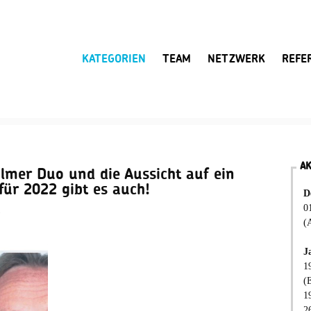
KATEGORIEN
TEAM
NETZWERK
REFE
A
lmer Duo und die Aussicht auf ein
ür 2022 gibt es auch!
D
0
1
(
J
1
(
1
2