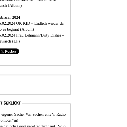
urch (Album)
ebruar 2024
6.02.2024 OK KID – Endlich wieder da
o es beginnt (Album)
6.02.2024 Frau Lehmann/Dirty Dishes –
ewäsch (EP)
T GEKLICKT
n eigener Sache: Wir suchen eine*n Radio
romoter*in!
ie Crucchi Gang veröffentlicht mit „Solo