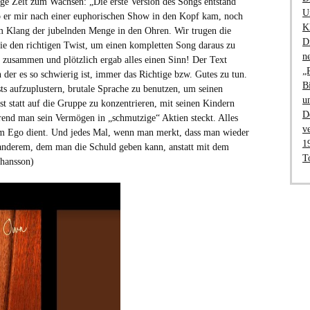
ge Zeit zum Wachsen: „Die erste Version des Songs entstand
U
 er mir nach einer euphorischen Show in den Kopf kam, noch
K
m Klang der jubelnden Menge in den Ohren. Wir trugen die
D
nie den richtigen Twist, um einen kompletten Song daraus zu
n
le zusammen und plötzlich ergab alles einen Sinn! Der Text
„
n der es so schwierig ist, immer das Richtige bzw. Gutes zu tun.
B
ts aufzuplustern, brutale Sprache zu benutzen, um seinen
u
st statt auf die Gruppe zu konzentrieren, mit seinen Kindern
D
end man sein Vermögen in „schmutzige“ Aktien steckt. Alles
v
dem Ego dient. Und jedes Mal, wenn man merkt, dass man wieder
1
 anderem, dem man die Schuld geben kann, anstatt mit dem
T
ohansson)