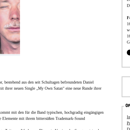
D
F
1
w
1
G
r, bestehend aus den seit Schultagen befreundeten Daniel
mit ihrer neuen Single „My Own Satan“ eine neue Runde ihrer
OF
ommt mit den für die Band typischen, hochgradig eingängigen
I
e Elemente mit ihrem bittersüßen Trademark-Sound
P
D