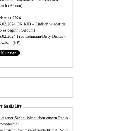
urch (Album)
ebruar 2024
6.02.2024 OK KID – Endlich wieder da
o es beginnt (Album)
6.02.2024 Frau Lehmann/Dirty Dishes –
ewäsch (EP)
T GEKLICKT
n eigener Sache: Wir suchen eine*n Radio
romoter*in!
ie Crucchi Gang veröffentlicht mit „Solo