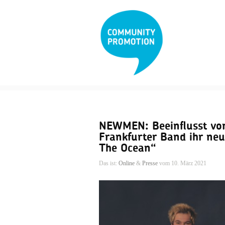
NEWMEN: Beeinflusst von 
Frankfurter Band ihr neu
The Ocean“
Das ist:
Online
&
Presse
vom 10. März 2021