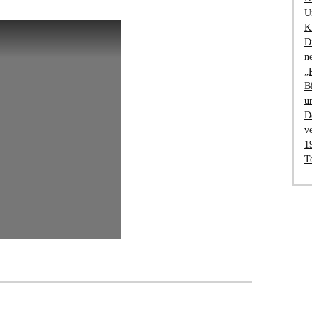
U
K
D
n
„
B
u
D
v
1
T