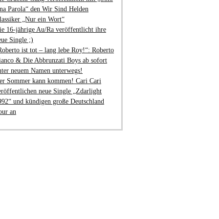
na Parola“ den Wir Sind Helden
lassiker „Nur ein Wort“
ie 16-jährige Au/Ra veröffentlicht ihre
eue Single ;)
Roberto ist tot – lang lebe Roy!“: Roberto
ianco & Die Abbrunzati Boys ab sofort
nter neuem Namen unterwegs!
er Sommer kann kommen! Cari Cari
eröffentlichen neue Single „Zdarlight
992“ und kündigen große Deutschland
our an