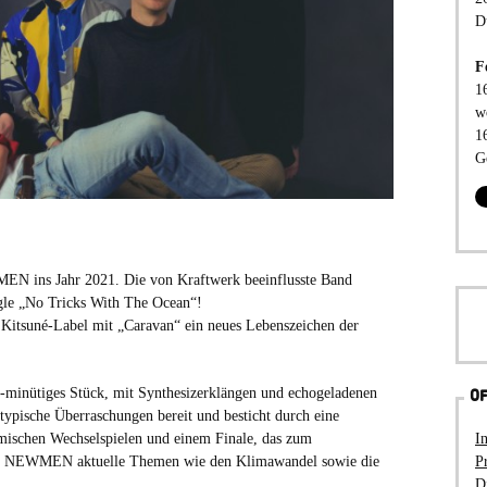
D
F
1
w
1
G
MEN ins Jahr 2021. Die von Kraftwerk beeinflusste Band
ingle „No Tricks With The Ocean“!
er Kitsuné-Label mit „Caravan“ ein neues Lebenszeichen der
7-minütiges Stück, mit Synthesizerklängen und echogeladenen
OF
 typische Überraschungen bereit und besticht durch eine
I
hmischen Wechselspielen und einem Finale, das zum
P
ren NEWMEN aktuelle Themen wie den Klimawandel sowie die
D