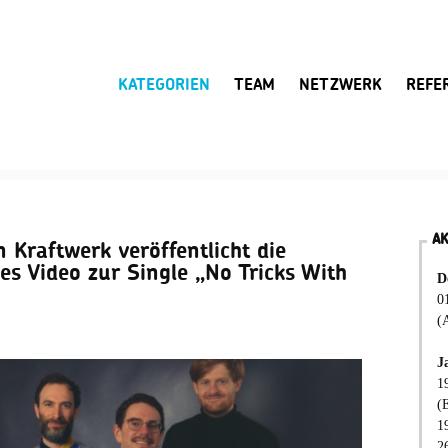
KATEGORIEN
TEAM
NETZWERK
REFE
A
Kraftwerk veröffentlicht die
es Video zur Single „No Tricks With
D
0
(
J
1
(
1
2