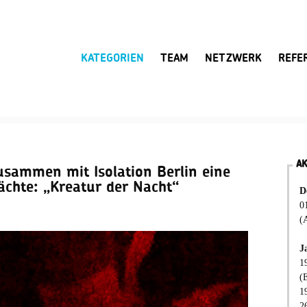
KATEGORIEN
TEAM
NETZWERK
REFE
A
usammen mit Isolation Berlin eine
chte: „Kreatur der Nacht“
D
0
(
J
1
(
1
2