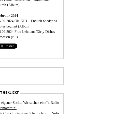
urch (Album)
ebruar 2024
6.02.2024 OK KID – Endlich wieder da
o es beginnt (Album)
6.02.2024 Frau Lehmann/Dirty Dishes –
ewäsch (EP)
T GEKLICKT
n eigener Sache: Wir suchen eine*n Radio
romoter*in!
ie Crucchi Gang veröffentlicht mit „Solo