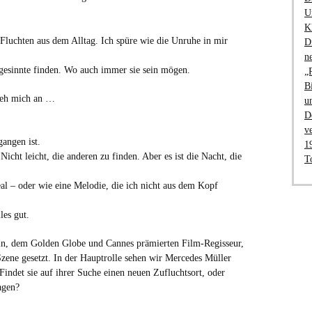
U
K
 Fluchten aus dem Alltag. Ich spüre wie die Unruhe in mir
D
n
gesinnte finden. Wo auch immer sie sein mögen.
„
B
zieh mich an …
u
D
v
gangen ist.
1
icht leicht, die anderen zu finden. Aber es ist die Nacht, die
T
eal – oder wie eine Melodie, die ich nicht aus dem Kopf
les gut.
in, dem Golden Globe und Cannes prämierten Film-Regisseur,
zene gesetzt. In der Hauptrolle sehen wir Mercedes Müller
Findet sie auf ihrer Suche einen neuen Zufluchtsort, oder
agen?