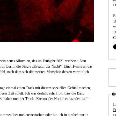
D
F
1
w
1
G
ein neues Album an, das im Frühjahr 2021 erscheint. Nun
ion Berlin die Single „Kreatur der Nacht“. Eine Hymne an das
ühl, nach dem sich die meisten Menschen derzeit vermutlich
lange einmal einen Track mit diesem speziellen Gefühl machen,
er Zeit spielt. Ich war deshalb sehr froh, dass die Band
OF
n haben und der Track „Kreatur der Nacht“ entstanden ist.“ –
I
P
kommen leer und ausgestorben oder bin ich in einfach nur in
D