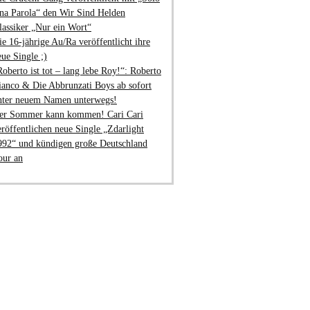
na Parola“ den Wir Sind Helden
lassiker „Nur ein Wort“
ie 16-jährige Au/Ra veröffentlicht ihre
eue Single ;)
Roberto ist tot – lang lebe Roy!“: Roberto
ianco & Die Abbrunzati Boys ab sofort
nter neuem Namen unterwegs!
er Sommer kann kommen! Cari Cari
eröffentlichen neue Single „Zdarlight
992“ und kündigen große Deutschland
our an